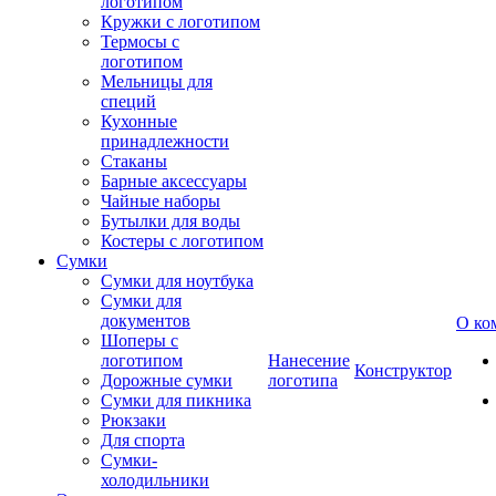
логотипом
Кружки с логотипом
Термосы с
логотипом
Мельницы для
специй
Кухонные
принадлежности
Стаканы
Барные аксессуары
Чайные наборы
Бутылки для воды
Костеры с логотипом
Сумки
Сумки для ноутбука
Сумки для
документов
О ко
Шоперы с
логотипом
Нанесение
Конструктор
Дорожные сумки
логотипа
Сумки для пикника
Рюкзаки
Для спорта
Сумки-
холодильники