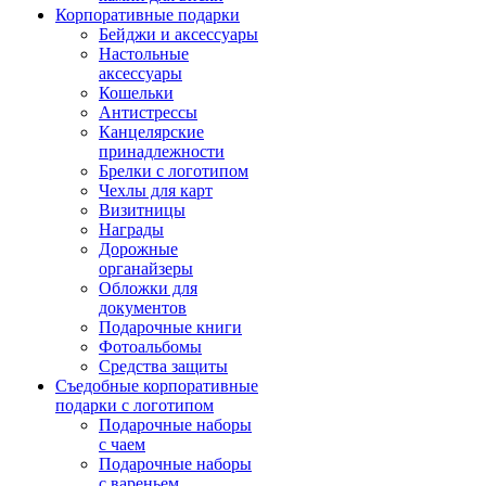
Корпоративные подарки
Бейджи и аксессуары
Настольные
аксессуары
Кошельки
Антистрессы
Канцелярские
принадлежности
Брелки с логотипом
Чехлы для карт
Визитницы
Награды
Дорожные
органайзеры
Обложки для
документов
Подарочные книги
Фотоальбомы
Средства защиты
Съедобные корпоративные
подарки с логотипом
Подарочные наборы
с чаем
Подарочные наборы
с вареньем