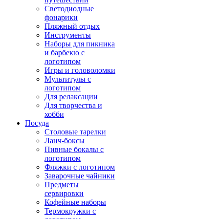
Светодиодные
фонарики
Пляжный отдых
Инструменты
Наборы для пикника
и барбекю с
логотипом
Игры и головоломки
Мультитулы с
логотипом
Для релаксации
Для творчества и
хобби
Посуда
Столовые тарелки
Ланч-боксы
Пивные бокалы с
логотипом
Фляжки с логотипом
Заварочные чайники
Предметы
сервировки
Кофейные наборы
Термокружки с