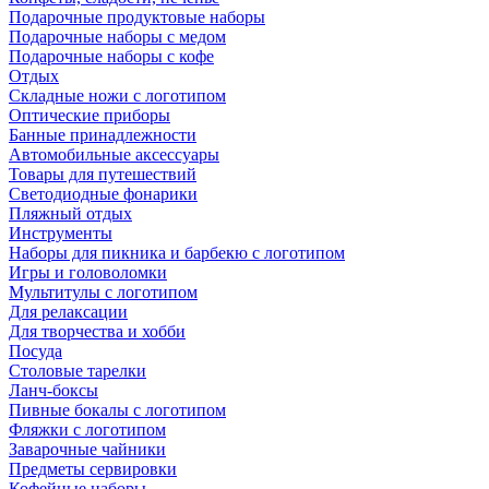
Подарочные продуктовые наборы
Подарочные наборы с медом
Подарочные наборы с кофе
Отдых
Складные ножи с логотипом
Оптические приборы
Банные принадлежности
Автомобильные аксессуары
Товары для путешествий
Светодиодные фонарики
Пляжный отдых
Инструменты
Наборы для пикника и барбекю с логотипом
Игры и головоломки
Мультитулы с логотипом
Для релаксации
Для творчества и хобби
Посуда
Столовые тарелки
Ланч-боксы
Пивные бокалы с логотипом
Фляжки с логотипом
Заварочные чайники
Предметы сервировки
Кофейные наборы