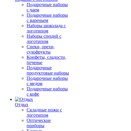
Подарочные наборы
с чаем
Подарочные наборы
с вареньем
Наборы шоколада с
логотипом
Наборы специй с
логотипом
Снеки, орехи,
сухофрукты
Конфеты, сладости,
печенье
Подарочные
продуктовые наборы
Подарочные наборы
с медом
Подарочные наборы
с кофе
Отдых
Складные ножи с
логотипом
Оптические
приборы
Банные