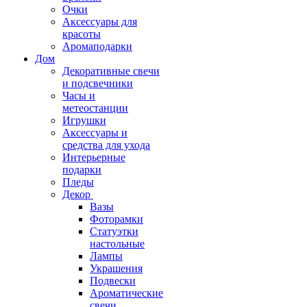
Очки
Аксессуары для
красоты
Аромаподарки
Дом
Декоративные свечи
и подсвечники
Часы и
метеостанции
Игрушки
Аксессуары и
средства для ухода
Интерьерные
подарки
Пледы
Декор
Вазы
Фоторамки
Статуэтки
настольные
Лампы
Украшения
Подвески
Ароматические
свечи