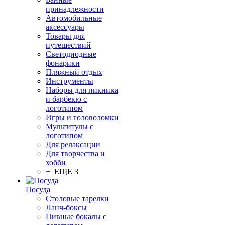
принадлежности
Автомобильные
аксессуары
Товары для
путешествий
Светодиодные
фонарики
Пляжный отдых
Инструменты
Наборы для пикника
и барбекю с
логотипом
Игры и головоломки
Мультитулы с
логотипом
Для релаксации
Для творчества и
хобби
+ ЕЩЕ 3
Посуда
Столовые тарелки
Ланч-боксы
Пивные бокалы с