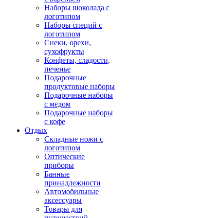
Наборы шоколада с
логотипом
Наборы специй с
логотипом
Снеки, орехи,
сухофрукты
Конфеты, сладости,
печенье
Подарочные
продуктовые наборы
Подарочные наборы
с медом
Подарочные наборы
с кофе
Отдых
Складные ножи с
логотипом
Оптические
приборы
Банные
принадлежности
Автомобильные
аксессуары
Товары для
путешествий