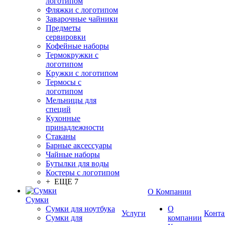
логотипом
Фляжки с логотипом
Заварочные чайники
Предметы
сервировки
Кофейные наборы
Термокружки с
логотипом
Кружки с логотипом
Термосы с
логотипом
Мельницы для
специй
Кухонные
принадлежности
Стаканы
Барные аксессуары
Чайные наборы
Бутылки для воды
Костеры с логотипом
+ ЕЩЕ 7
О Компании
Сумки
Сумки для ноутбука
О
Услуги
Конта
Сумки для
компании