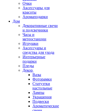
Очки
Аксессуары для
красоты
Аромаподарки
Дом
Декоративные свечи
и подсвечники
Часы и
метеостанции
Игрушки
Аксессуары и
средства для ухода
Интерьерные
подарки
Пледы
Декор
Вазы
Фоторамки
Статуэтки
настольные
Лампы
Украшения
Подвески
Ароматические
свечи