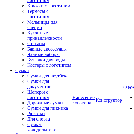
логотипом
Кружки с логотипом
Термосы с
логотипом
Мельницы для
специй
Кухонные
принадлежности
Стаканы
Барные аксессуары
Чайные наборы
Бутылки для воды
Костеры с логотипом
Сумки
Сумки для ноутбука
Сумки для
документов
О ко
Шоперы с
логотипом
Нанесение
Конструктор
Дорожные сумки
логотипа
Сумки для пикника
Рюкзаки
Для спорта
Сумки-
холодильники