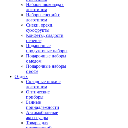
Наборы шоколада с
логотипом
Наборы специй с
логотипом
Снеки, орехи,
сухофрукты
Конфеты, сладости,
печенье
Подарочные
продуктовые наборы
Подарочные наборы
с медом
Подарочные наборы
с кофе
Отдых
Складные ножи с
логотипом
Оптические
приборы
Банные
принадлежности
Автомобильные
аксессуары
Товары для
путешествий