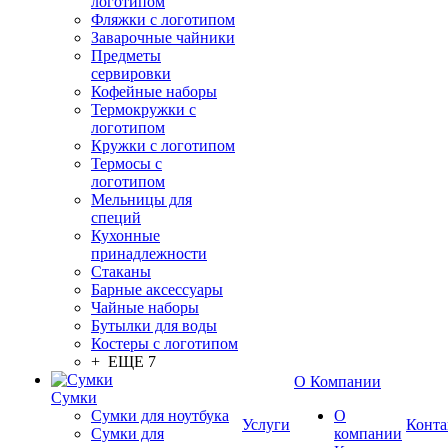
логотипом
Фляжки с логотипом
Заварочные чайники
Предметы
сервировки
Кофейные наборы
Термокружки с
логотипом
Кружки с логотипом
Термосы с
логотипом
Мельницы для
специй
Кухонные
принадлежности
Стаканы
Барные аксессуары
Чайные наборы
Бутылки для воды
Костеры с логотипом
+ ЕЩЕ 7
О Компании
Сумки
Сумки для ноутбука
О
Услуги
Конта
Сумки для
компании