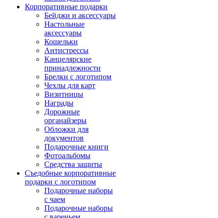
Корпоративные подарки
Бейджи и аксессуары
Настольные
аксессуары
Кошельки
Антистрессы
Канцелярские
принадлежности
Брелки с логотипом
Чехлы для карт
Визитницы
Награды
Дорожные
органайзеры
Обложки для
документов
Подарочные книги
Фотоальбомы
Средства защиты
Съедобные корпоративные
подарки с логотипом
Подарочные наборы
с чаем
Подарочные наборы
с вареньем