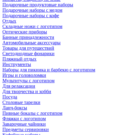
Подарочные продуктовые наборы
Подарочные наборы с медом
Подарочные наборы с кофе
Отдых
Складные ножи с логотипом
Оптические приборы
Банные принадлежности
Автомобильные аксессуары
Товары для путешествий
Светодиодные фонарики
Пляжный отдых
Инструменты
Наборы для пикника и барбекю с логотипом
Игры и головоломки
Мультитулы с логотипом
Для релаксации
Для творчества и хобби
Посуда
Столовые тарелки
Ланч-боксы
Пивные бокалы с логотипом
Фляжки с логотипом
Заварочные чайники
Предметы сервировки
Кофейные наборы