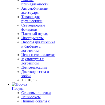
принадлежности
Автомобильные
аксессуары
Товары для
путешествий
Светодиодные
фонарики
Пляжный отдых
Инструменты
Наборы для пикника
и барбекю с
логотипом
Игры и головоломки
Мультитулы с
логотипом
Для релаксации
Для творчества и
хобби
+ ЕЩЕ 3
Посуда
Столовые тарелки
Ланч-боксы
Пивные бокалы с