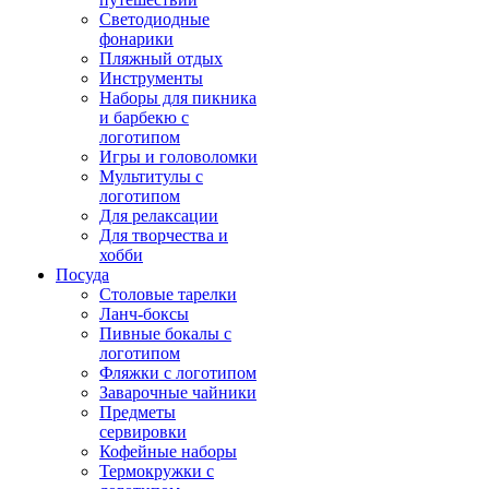
Светодиодные
фонарики
Пляжный отдых
Инструменты
Наборы для пикника
и барбекю с
логотипом
Игры и головоломки
Мультитулы с
логотипом
Для релаксации
Для творчества и
хобби
Посуда
Столовые тарелки
Ланч-боксы
Пивные бокалы с
логотипом
Фляжки с логотипом
Заварочные чайники
Предметы
сервировки
Кофейные наборы
Термокружки с