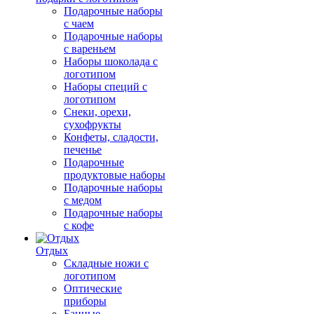
Подарочные наборы
с чаем
Подарочные наборы
с вареньем
Наборы шоколада с
логотипом
Наборы специй с
логотипом
Снеки, орехи,
сухофрукты
Конфеты, сладости,
печенье
Подарочные
продуктовые наборы
Подарочные наборы
с медом
Подарочные наборы
с кофе
Отдых
Складные ножи с
логотипом
Оптические
приборы
Банные