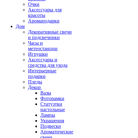
Очки
Аксессуары для
красоты
Аромаподарки
Дом
Декоративные свечи
и подсвечники
Часы и
метеостанции
Игрушки
Аксессуары и
средства для ухода
Интерьерные
подарки
Пледы
Декор
Вазы
Фоторамки
Статуэтки
настольные
Лампы
Украшения
Подвески
Ароматические
свечи