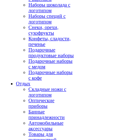
Наборы шоколада с
логотипом
Наборы специй с
логотипом
Снеки, орехи,
сухофрукты
Конфеты, сладости,
печенье
Подарочные
продуктовые наборы
Подарочные наборы
с медом
Подарочные наборы
с кофе
Отдых
Складные ножи с
логотипом
Оптические
приборы
Банные
принадлежности
Автомобильные
аксессуары
Товары для
путешествий