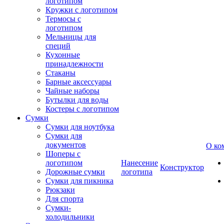
логотипом
Кружки с логотипом
Термосы с
логотипом
Мельницы для
специй
Кухонные
принадлежности
Стаканы
Барные аксессуары
Чайные наборы
Бутылки для воды
Костеры с логотипом
Сумки
Сумки для ноутбука
Сумки для
документов
О ко
Шоперы с
логотипом
Нанесение
Конструктор
Дорожные сумки
логотипа
Сумки для пикника
Рюкзаки
Для спорта
Сумки-
холодильники