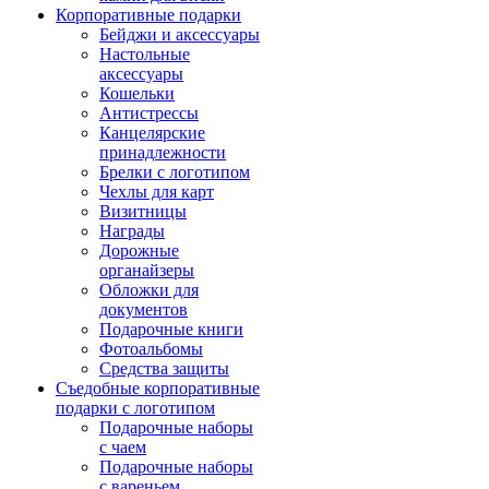
Корпоративные подарки
Бейджи и аксессуары
Настольные
аксессуары
Кошельки
Антистрессы
Канцелярские
принадлежности
Брелки с логотипом
Чехлы для карт
Визитницы
Награды
Дорожные
органайзеры
Обложки для
документов
Подарочные книги
Фотоальбомы
Средства защиты
Съедобные корпоративные
подарки с логотипом
Подарочные наборы
с чаем
Подарочные наборы
с вареньем