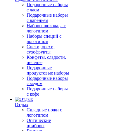
Подарочные наборы
с чаем
Подарочные наборы
с вареньем
Наборы шоколада с
логотипом
Наборы специй с
логотипом
Снеки, орехи,
сухофрукты
Конфеты, сладости,
печенье
Подарочные
продуктовые наборы
Подарочные наборы
с медом
Подарочные наборы
с кофе
Отдых
Складные ножи с
логотипом
Оптические
приборы
Банные