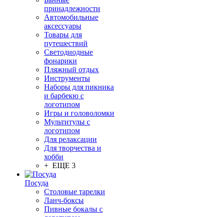
принадлежности
Автомобильные
аксессуары
Товары для
путешествий
Светодиодные
фонарики
Пляжный отдых
Инструменты
Наборы для пикника
и барбекю с
логотипом
Игры и головоломки
Мультитулы с
логотипом
Для релаксации
Для творчества и
хобби
+ ЕЩЕ 3
Посуда
Столовые тарелки
Ланч-боксы
Пивные бокалы с