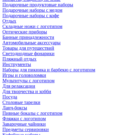
Подарочные продуктовые наборы
Подарочные наборы с медом
Подарочные наборы с кофе
Отдых
Складные ножи с логотипом
Оптические приборы
Банные принадлежности
Автомобильные аксессуары
Товары для путешествий
Светодиодные фонарики
Пляжный отдых
Инструменты
Наборы для пикника и барбекю с логотипом
Игры и головоломки
Мультитулы с логотипом
Для релаксации
Для творчества и хобби
Посуда
Столовые тарелки
Ланч-боксы
Пивные бокалы с логотипом
Фляжки с логотипом
Заварочные чайники
Предметы сервировки
Кофейные наборы