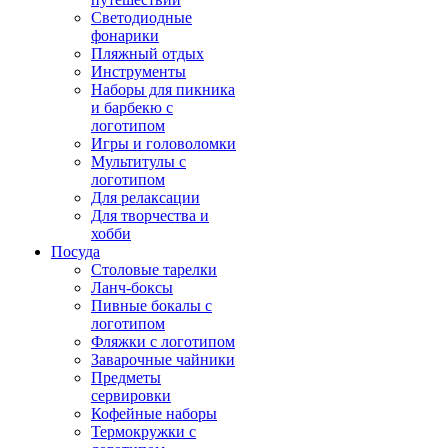
Светодиодные
фонарики
Пляжный отдых
Инструменты
Наборы для пикника
и барбекю с
логотипом
Игры и головоломки
Мультитулы с
логотипом
Для релаксации
Для творчества и
хобби
Посуда
Столовые тарелки
Ланч-боксы
Пивные бокалы с
логотипом
Фляжки с логотипом
Заварочные чайники
Предметы
сервировки
Кофейные наборы
Термокружки с