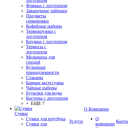
логотипом
Фляжки с логотипом
Заварочные чайники
Предметы
сервировки
Кофейные наборы
Термокружки с
логотипом
Кружки с логотипом
Термосы с
логотипом
Мельницы для
специй
Кухонные
принадлежности
Стаканы
Барные аксессуары
Чайные наборы
Бутылки для воды
Костеры с логотипом
+ ЕЩЕ 7
О Компании
Сумки
Сумки для ноутбука
О
Услуги
Конта
Сумки для
компании