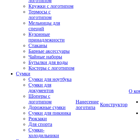
логотипом
Кружки с логотипом
Термосы с
логотипом
Мельницы для
специй
Кухонные
принадлежности
Стаканы
Барные аксессуары
Чайные наборы
Бутылки для воды
Костеры с логотипом
Сумки
Сумки для ноутбука
Сумки для
документов
О ко
Шоперы с
логотипом
Нанесение
Конструктор
Дорожные сумки
логотипа
Сумки для пикника
Рюкзаки
Для спорта
Сумки-
холодильники