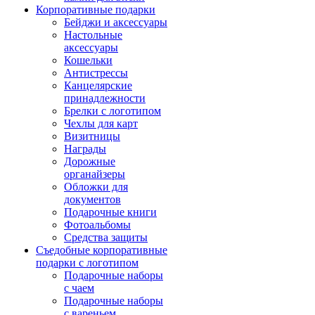
Корпоративные подарки
Бейджи и аксессуары
Настольные
аксессуары
Кошельки
Антистрессы
Канцелярские
принадлежности
Брелки с логотипом
Чехлы для карт
Визитницы
Награды
Дорожные
органайзеры
Обложки для
документов
Подарочные книги
Фотоальбомы
Средства защиты
Съедобные корпоративные
подарки с логотипом
Подарочные наборы
с чаем
Подарочные наборы
с вареньем