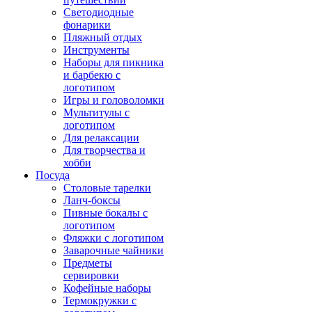
Светодиодные
фонарики
Пляжный отдых
Инструменты
Наборы для пикника
и барбекю с
логотипом
Игры и головоломки
Мультитулы с
логотипом
Для релаксации
Для творчества и
хобби
Посуда
Столовые тарелки
Ланч-боксы
Пивные бокалы с
логотипом
Фляжки с логотипом
Заварочные чайники
Предметы
сервировки
Кофейные наборы
Термокружки с