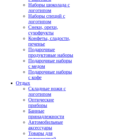
Наборы шоколада с
логотипом
Наборы специй с
логотипом
Снеки, орехи,
сухофрукты
Конфеты, сладости,
печенье
Подарочные
продуктовые наборы
Подарочные наборы
с медом
Подарочные наборы
с кофе
Отдых
Складные ножи с
логотипом
Оптические
приборы
Банные
принадлежности
Автомобильные
аксессуары
Товары для
путешествий