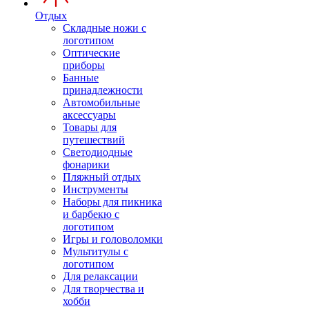
Отдых
Складные ножи с
логотипом
Оптические
приборы
Банные
принадлежности
Автомобильные
аксессуары
Товары для
путешествий
Светодиодные
фонарики
Пляжный отдых
Инструменты
Наборы для пикника
и барбекю с
логотипом
Игры и головоломки
Мультитулы с
логотипом
Для релаксации
Для творчества и
хобби