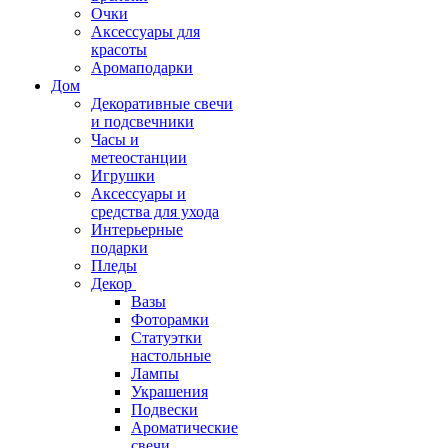
Очки
Аксессуары для
красоты
Аромаподарки
Дом
Декоративные свечи
и подсвечники
Часы и
метеостанции
Игрушки
Аксессуары и
средства для ухода
Интерьерные
подарки
Пледы
Декор
Вазы
Фоторамки
Статуэтки
настольные
Лампы
Украшения
Подвески
Ароматические
свечи