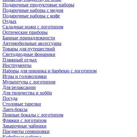
Подарочные продуктовые наборы
Подарочные наборы с медом
Подарочные наборы с кофе
Отдых
Складные ножи с логотипом
Оптические приборы
Банные принадлежности
Автомобильные аксессуары
Товары для путешествий
Светодиодные фонарики
Пляжный отдых
Инструменты
Наборы для пикника и барбекю с логотипом
Игры и головоломки
Мультитулы с логотипом
Для релаксации
Для творчества и хобби
Посуда
Столовые тарелки
Ланч-боксы
Пивные бокалы с логотипом
Фляжки с логотипом
Заварочные чайники
Предметы сервировки
Кофейные наборы