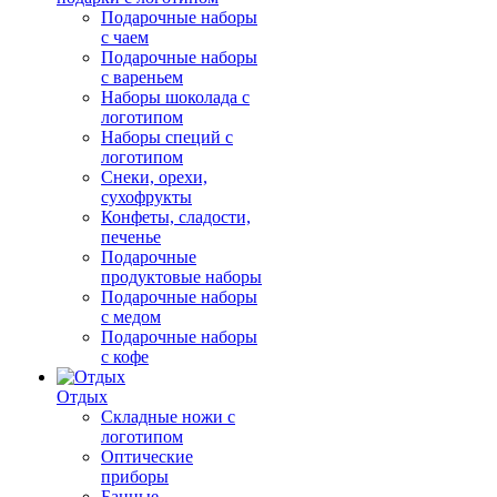
Подарочные наборы
с чаем
Подарочные наборы
с вареньем
Наборы шоколада с
логотипом
Наборы специй с
логотипом
Снеки, орехи,
сухофрукты
Конфеты, сладости,
печенье
Подарочные
продуктовые наборы
Подарочные наборы
с медом
Подарочные наборы
с кофе
Отдых
Складные ножи с
логотипом
Оптические
приборы
Банные