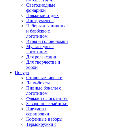
Светодиодные
фонарики
Пляжный отдых
Инструменты
Наборы для пикника
и барбекю с
логотипом
Игры и головоломки
Мультитулы с
логотипом
Для релаксации
Для творчества и
хобби
Посуда
Столовые тарелки
Ланч-боксы
Пивные бокалы с
логотипом
Фляжки с логотипом
Заварочные чайники
Предметы
сервировки
Кофейные наборы
Термокружки с