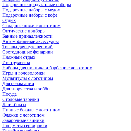
Подарочные продуктовые наборы
Подарочные наборы с медом
Подарочные наборы с кофе
Отдых
Складные ножи с логотипом
Оптические приборы
Банные принадлежности
Автомобильные аксессуары
Товары для путешествий
Светодиодные фонарики
Пляжный отдых
Инструменты
Наборы для пикника и барбекю с логотипом
Игры и головоломки
Мультитулы с логотипом
Для релаксации
Для творчества и хобби
Посуда
Столовые тарелки
Ланч-боксы
Пивные бокалы с логотипом
Фляжки с логотипом
Заварочные чайники
Предметы сервировки
Кофейные наборы