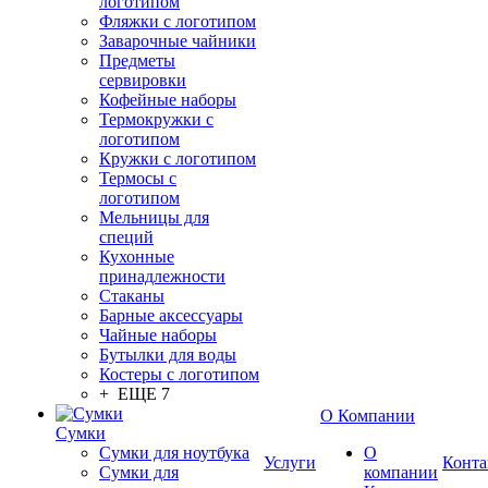
логотипом
Фляжки с логотипом
Заварочные чайники
Предметы
сервировки
Кофейные наборы
Термокружки с
логотипом
Кружки с логотипом
Термосы с
логотипом
Мельницы для
специй
Кухонные
принадлежности
Стаканы
Барные аксессуары
Чайные наборы
Бутылки для воды
Костеры с логотипом
+ ЕЩЕ 7
О Компании
Сумки
Сумки для ноутбука
О
Услуги
Конта
Сумки для
компании