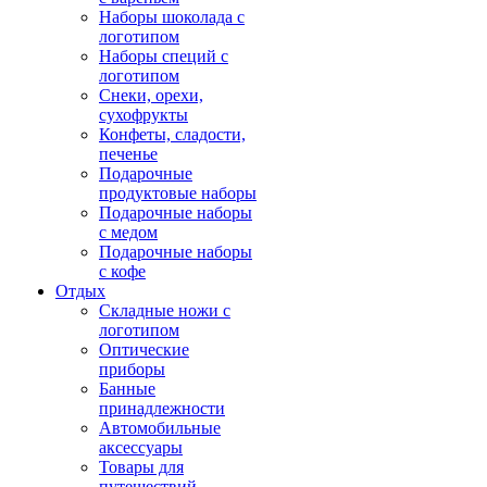
Наборы шоколада с
логотипом
Наборы специй с
логотипом
Снеки, орехи,
сухофрукты
Конфеты, сладости,
печенье
Подарочные
продуктовые наборы
Подарочные наборы
с медом
Подарочные наборы
с кофе
Отдых
Складные ножи с
логотипом
Оптические
приборы
Банные
принадлежности
Автомобильные
аксессуары
Товары для
путешествий