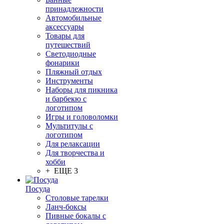
принадлежности
Автомобильные
аксессуары
Товары для
путешествий
Светодиодные
фонарики
Пляжный отдых
Инструменты
Наборы для пикника
и барбекю с
логотипом
Игры и головоломки
Мультитулы с
логотипом
Для релаксации
Для творчества и
хобби
+ ЕЩЕ 3
Посуда
Столовые тарелки
Ланч-боксы
Пивные бокалы с