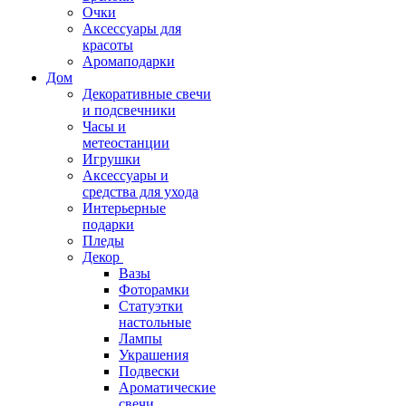
Очки
Аксессуары для
красоты
Аромаподарки
Дом
Декоративные свечи
и подсвечники
Часы и
метеостанции
Игрушки
Аксессуары и
средства для ухода
Интерьерные
подарки
Пледы
Декор
Вазы
Фоторамки
Статуэтки
настольные
Лампы
Украшения
Подвески
Ароматические
свечи