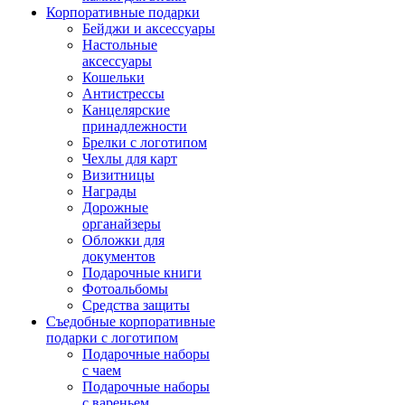
Корпоративные подарки
Бейджи и аксессуары
Настольные
аксессуары
Кошельки
Антистрессы
Канцелярские
принадлежности
Брелки с логотипом
Чехлы для карт
Визитницы
Награды
Дорожные
органайзеры
Обложки для
документов
Подарочные книги
Фотоальбомы
Средства защиты
Съедобные корпоративные
подарки с логотипом
Подарочные наборы
с чаем
Подарочные наборы
с вареньем