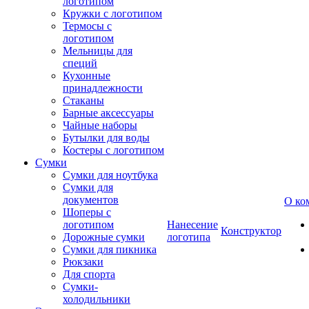
логотипом
Кружки с логотипом
Термосы с
логотипом
Мельницы для
специй
Кухонные
принадлежности
Стаканы
Барные аксессуары
Чайные наборы
Бутылки для воды
Костеры с логотипом
Сумки
Сумки для ноутбука
Сумки для
документов
О ко
Шоперы с
логотипом
Нанесение
Конструктор
Дорожные сумки
логотипа
Сумки для пикника
Рюкзаки
Для спорта
Сумки-
холодильники