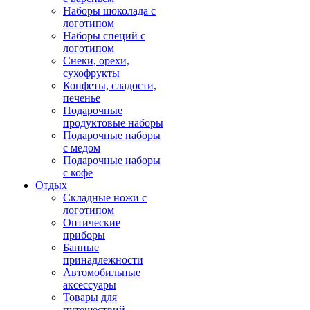
Наборы шоколада с
логотипом
Наборы специй с
логотипом
Снеки, орехи,
сухофрукты
Конфеты, сладости,
печенье
Подарочные
продуктовые наборы
Подарочные наборы
с медом
Подарочные наборы
с кофе
Отдых
Складные ножи с
логотипом
Оптические
приборы
Банные
принадлежности
Автомобильные
аксессуары
Товары для
путешествий