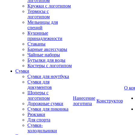
логотипом
Кружки с логотипом
Термосы с
логотипом
Мельницы для
специй
Кухонные
принадлежности
Стаканы
Барные аксессуары
Чайные наборы
Бутылки для воды
Костеры с логотипом
Сумки
Сумки для ноутбука
Сумки для
документов
О ко
Шоперы с
логотипом
Нанесение
Конструктор
Дорожные сумки
логотипа
Сумки для пикника
Рюкзаки
Для спорта
Сумки-
холодильники