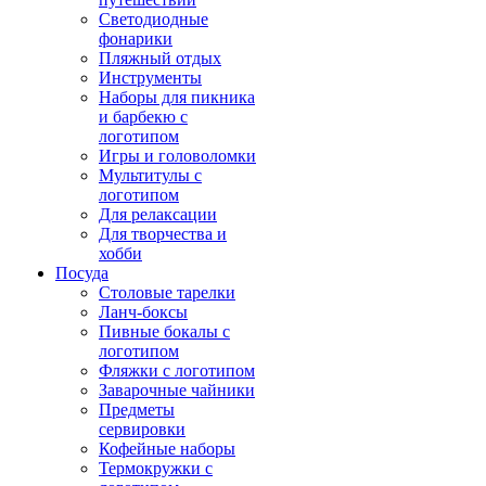
Светодиодные
фонарики
Пляжный отдых
Инструменты
Наборы для пикника
и барбекю с
логотипом
Игры и головоломки
Мультитулы с
логотипом
Для релаксации
Для творчества и
хобби
Посуда
Столовые тарелки
Ланч-боксы
Пивные бокалы с
логотипом
Фляжки с логотипом
Заварочные чайники
Предметы
сервировки
Кофейные наборы
Термокружки с