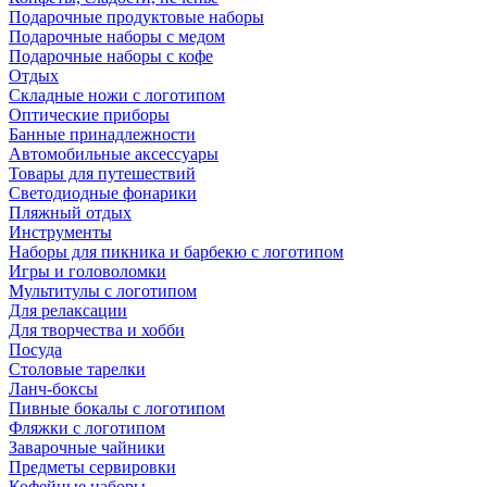
Подарочные продуктовые наборы
Подарочные наборы с медом
Подарочные наборы с кофе
Отдых
Складные ножи с логотипом
Оптические приборы
Банные принадлежности
Автомобильные аксессуары
Товары для путешествий
Светодиодные фонарики
Пляжный отдых
Инструменты
Наборы для пикника и барбекю с логотипом
Игры и головоломки
Мультитулы с логотипом
Для релаксации
Для творчества и хобби
Посуда
Столовые тарелки
Ланч-боксы
Пивные бокалы с логотипом
Фляжки с логотипом
Заварочные чайники
Предметы сервировки
Кофейные наборы