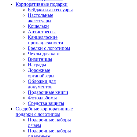
Корпоративные подарки
Бейджи и аксессуары
Настольные
аксессуары
Кошельки
Антистрессы
Канцелярские
принадлежности
Брелки с логотипом
Чехлы для карт
Визитницы
Награды
Дорожные
органайзеры
Обложки для
документов
Подарочные книги
Фотоальбомы
Средства защиты
Съедобные корпоративные
подарки с логотипом
Подарочные наборы
с чаем
Подарочные наборы
с вареньем