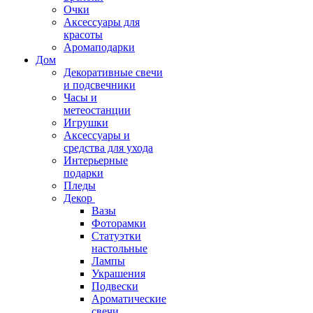
Очки
Аксессуары для
красоты
Аромаподарки
Дом
Декоративные свечи
и подсвечники
Часы и
метеостанции
Игрушки
Аксессуары и
средства для ухода
Интерьерные
подарки
Пледы
Декор
Вазы
Фоторамки
Статуэтки
настольные
Лампы
Украшения
Подвески
Ароматические
свечи