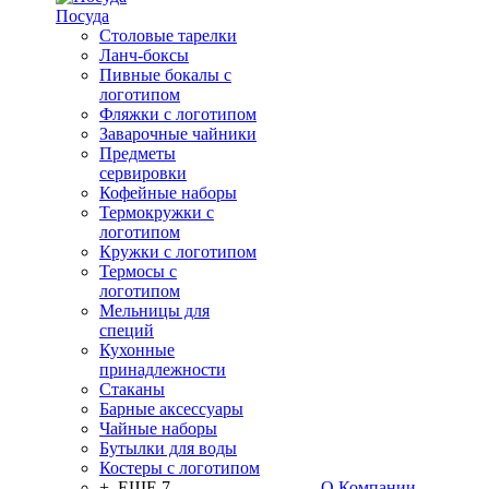
Посуда
Столовые тарелки
Ланч-боксы
Пивные бокалы с
логотипом
Фляжки с логотипом
Заварочные чайники
Предметы
сервировки
Кофейные наборы
Термокружки с
логотипом
Кружки с логотипом
Термосы с
логотипом
Мельницы для
специй
Кухонные
принадлежности
Стаканы
Барные аксессуары
Чайные наборы
Бутылки для воды
Костеры с логотипом
+ ЕЩЕ 7
О Компании