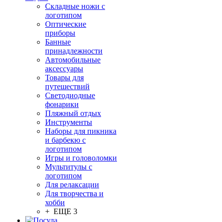
Складные ножи с
логотипом
Оптические
приборы
Банные
принадлежности
Автомобильные
аксессуары
Товары для
путешествий
Светодиодные
фонарики
Пляжный отдых
Инструменты
Наборы для пикника
и барбекю с
логотипом
Игры и головоломки
Мультитулы с
логотипом
Для релаксации
Для творчества и
хобби
+ ЕЩЕ 3