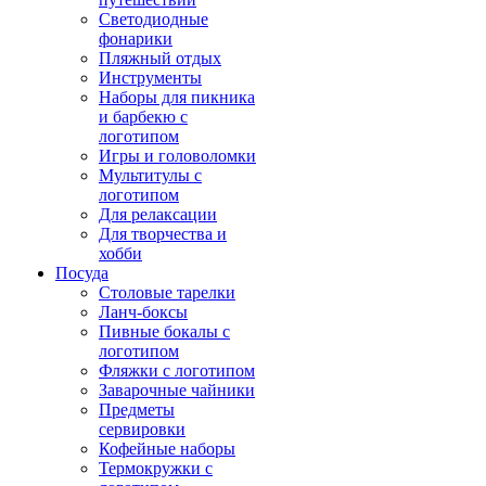
Светодиодные
фонарики
Пляжный отдых
Инструменты
Наборы для пикника
и барбекю с
логотипом
Игры и головоломки
Мультитулы с
логотипом
Для релаксации
Для творчества и
хобби
Посуда
Столовые тарелки
Ланч-боксы
Пивные бокалы с
логотипом
Фляжки с логотипом
Заварочные чайники
Предметы
сервировки
Кофейные наборы
Термокружки с