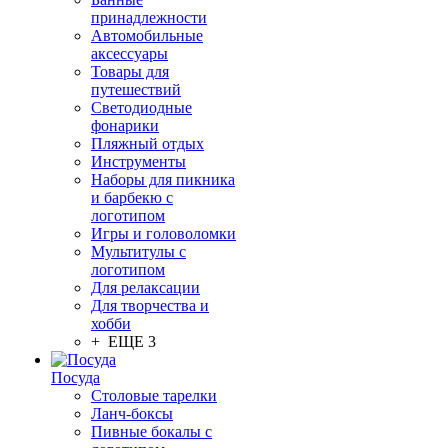
принадлежности
Автомобильные
аксессуары
Товары для
путешествий
Светодиодные
фонарики
Пляжный отдых
Инструменты
Наборы для пикника
и барбекю с
логотипом
Игры и головоломки
Мультитулы с
логотипом
Для релаксации
Для творчества и
хобби
+ ЕЩЕ 3
Посуда
Столовые тарелки
Ланч-боксы
Пивные бокалы с