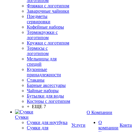
логотипом
Фляжки с логотипом
Заварочные чайники
Предметы
сервировки
Кофейные наборы
Термокружки с
логотипом
Кружки с логотипом
Термосы с
логотипом
Мельницы для
специй
Кухонные
принадлежности
Стаканы
Барные аксессуары
Чайные наборы
Бутылки для воды
Костеры с логотипом
+ ЕЩЕ 7
О Компании
Сумки
Сумки для ноутбука
О
Услуги
Конта
Сумки для
компании