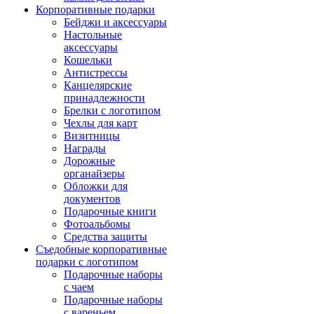
Корпоративные подарки
Бейджи и аксессуары
Настольные
аксессуары
Кошельки
Антистрессы
Канцелярские
принадлежности
Брелки с логотипом
Чехлы для карт
Визитницы
Награды
Дорожные
органайзеры
Обложки для
документов
Подарочные книги
Фотоальбомы
Средства защиты
Съедобные корпоративные
подарки с логотипом
Подарочные наборы
с чаем
Подарочные наборы
с вареньем