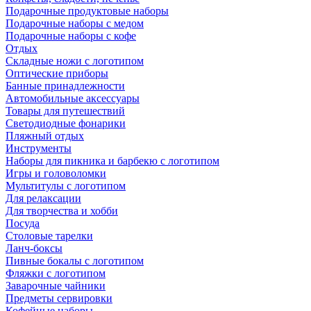
Подарочные продуктовые наборы
Подарочные наборы с медом
Подарочные наборы с кофе
Отдых
Складные ножи с логотипом
Оптические приборы
Банные принадлежности
Автомобильные аксессуары
Товары для путешествий
Светодиодные фонарики
Пляжный отдых
Инструменты
Наборы для пикника и барбекю с логотипом
Игры и головоломки
Мультитулы с логотипом
Для релаксации
Для творчества и хобби
Посуда
Столовые тарелки
Ланч-боксы
Пивные бокалы с логотипом
Фляжки с логотипом
Заварочные чайники
Предметы сервировки
Кофейные наборы