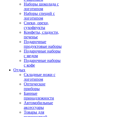
Наборы шоколада с
логотипом
Наборы специй с
логотипом
Снеки, орехи,
сухофрукты
Конфеты, сладости,
печенье
Подарочные
продуктовые наборы
Подарочные наборы
с медом
Подарочные наборы
с кофе
Отдых
Складные ножи с
логотипом
Оптические
приборы
Банные
принадлежности
Автомобильные
аксессуары
Товары для
путешествий