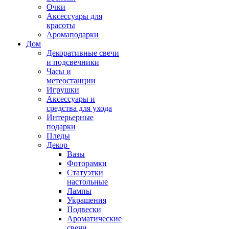
Очки
Аксессуары для
красоты
Аромаподарки
Дом
Декоративные свечи
и подсвечники
Часы и
метеостанции
Игрушки
Аксессуары и
средства для ухода
Интерьерные
подарки
Пледы
Декор
Вазы
Фоторамки
Статуэтки
настольные
Лампы
Украшения
Подвески
Ароматические
свечи