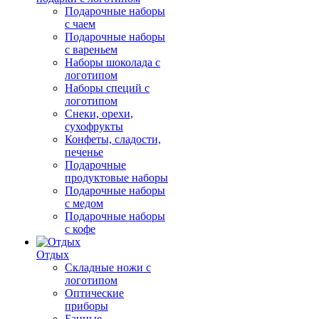
Подарочные наборы
с чаем
Подарочные наборы
с вареньем
Наборы шоколада с
логотипом
Наборы специй с
логотипом
Снеки, орехи,
сухофрукты
Конфеты, сладости,
печенье
Подарочные
продуктовые наборы
Подарочные наборы
с медом
Подарочные наборы
с кофе
Отдых
Складные ножи с
логотипом
Оптические
приборы
Банные