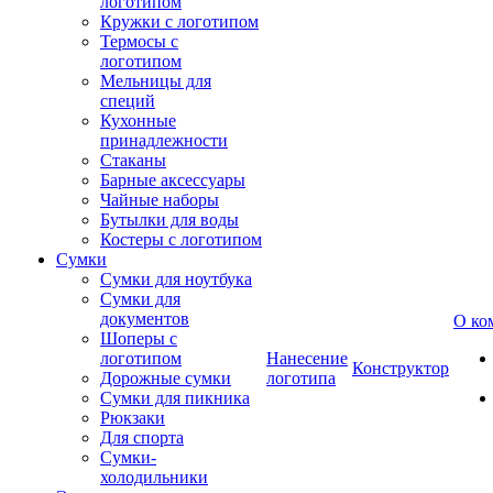
логотипом
Кружки с логотипом
Термосы с
логотипом
Мельницы для
специй
Кухонные
принадлежности
Стаканы
Барные аксессуары
Чайные наборы
Бутылки для воды
Костеры с логотипом
Сумки
Сумки для ноутбука
Сумки для
документов
О ко
Шоперы с
логотипом
Нанесение
Конструктор
Дорожные сумки
логотипа
Сумки для пикника
Рюкзаки
Для спорта
Сумки-
холодильники