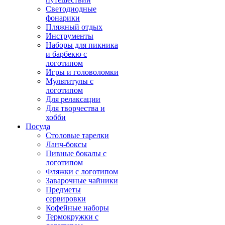
Светодиодные
фонарики
Пляжный отдых
Инструменты
Наборы для пикника
и барбекю с
логотипом
Игры и головоломки
Мультитулы с
логотипом
Для релаксации
Для творчества и
хобби
Посуда
Столовые тарелки
Ланч-боксы
Пивные бокалы с
логотипом
Фляжки с логотипом
Заварочные чайники
Предметы
сервировки
Кофейные наборы
Термокружки с