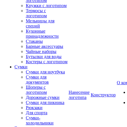
логотипом
Кружки с логотипом
Термосы с
логотипом
Мельницы для
специй
Кухонные
принадлежности
Стаканы
Барные аксессуары
Чайные наборы
Бутылки для воды
Костеры с логотипом
Сумки
Сумки для ноутбука
Сумки для
документов
О ко
Шоперы с
логотипом
Нанесение
Конструктор
Дорожные сумки
логотипа
Сумки для пикника
Рюкзаки
Для спорта
Сумки-
холодильники