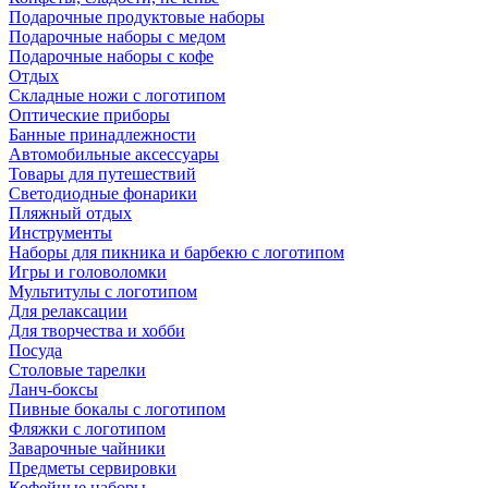
Подарочные продуктовые наборы
Подарочные наборы с медом
Подарочные наборы с кофе
Отдых
Складные ножи с логотипом
Оптические приборы
Банные принадлежности
Автомобильные аксессуары
Товары для путешествий
Светодиодные фонарики
Пляжный отдых
Инструменты
Наборы для пикника и барбекю с логотипом
Игры и головоломки
Мультитулы с логотипом
Для релаксации
Для творчества и хобби
Посуда
Столовые тарелки
Ланч-боксы
Пивные бокалы с логотипом
Фляжки с логотипом
Заварочные чайники
Предметы сервировки
Кофейные наборы