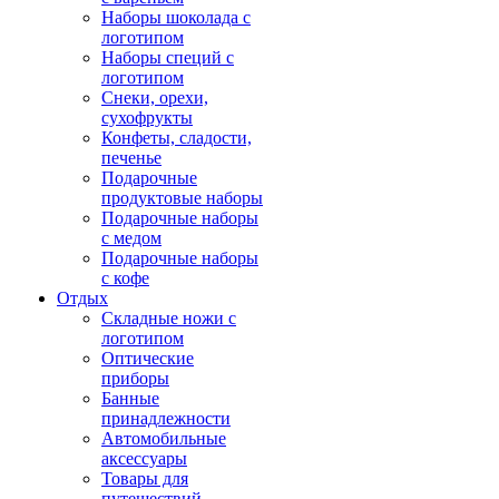
Наборы шоколада с
логотипом
Наборы специй с
логотипом
Снеки, орехи,
сухофрукты
Конфеты, сладости,
печенье
Подарочные
продуктовые наборы
Подарочные наборы
с медом
Подарочные наборы
с кофе
Отдых
Складные ножи с
логотипом
Оптические
приборы
Банные
принадлежности
Автомобильные
аксессуары
Товары для
путешествий