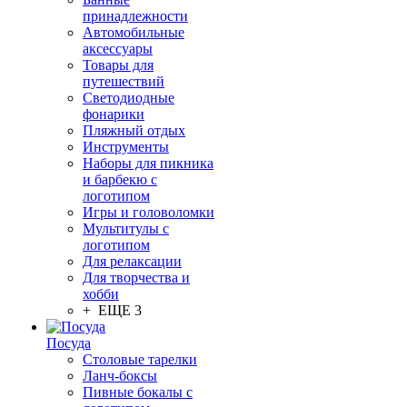
принадлежности
Автомобильные
аксессуары
Товары для
путешествий
Светодиодные
фонарики
Пляжный отдых
Инструменты
Наборы для пикника
и барбекю с
логотипом
Игры и головоломки
Мультитулы с
логотипом
Для релаксации
Для творчества и
хобби
+ ЕЩЕ 3
Посуда
Столовые тарелки
Ланч-боксы
Пивные бокалы с