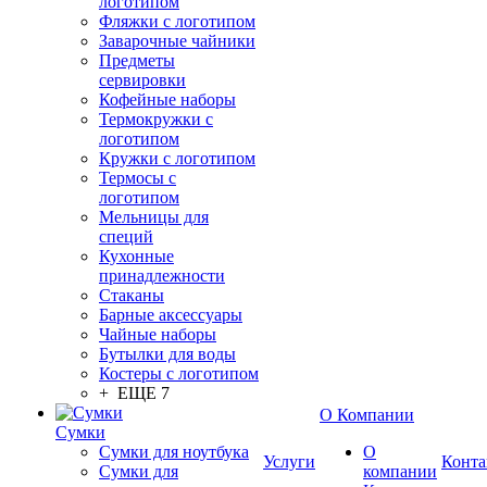
логотипом
Фляжки с логотипом
Заварочные чайники
Предметы
сервировки
Кофейные наборы
Термокружки с
логотипом
Кружки с логотипом
Термосы с
логотипом
Мельницы для
специй
Кухонные
принадлежности
Стаканы
Барные аксессуары
Чайные наборы
Бутылки для воды
Костеры с логотипом
+ ЕЩЕ 7
О Компании
Сумки
Сумки для ноутбука
О
Услуги
Конта
Сумки для
компании