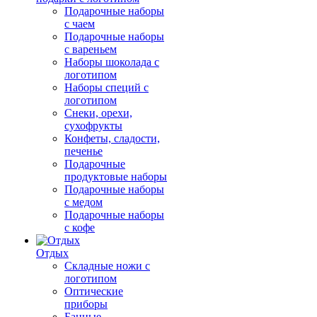
Подарочные наборы
с чаем
Подарочные наборы
с вареньем
Наборы шоколада с
логотипом
Наборы специй с
логотипом
Снеки, орехи,
сухофрукты
Конфеты, сладости,
печенье
Подарочные
продуктовые наборы
Подарочные наборы
с медом
Подарочные наборы
с кофе
Отдых
Складные ножи с
логотипом
Оптические
приборы
Банные