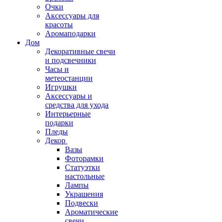
Очки
Аксессуары для
красоты
Аромаподарки
Дом
Декоративные свечи
и подсвечники
Часы и
метеостанции
Игрушки
Аксессуары и
средства для ухода
Интерьерные
подарки
Пледы
Декор
Вазы
Фоторамки
Статуэтки
настольные
Лампы
Украшения
Подвески
Ароматические
свечи