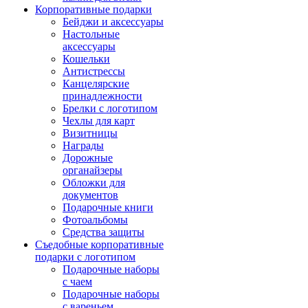
Корпоративные подарки
Бейджи и аксессуары
Настольные
аксессуары
Кошельки
Антистрессы
Канцелярские
принадлежности
Брелки с логотипом
Чехлы для карт
Визитницы
Награды
Дорожные
органайзеры
Обложки для
документов
Подарочные книги
Фотоальбомы
Средства защиты
Съедобные корпоративные
подарки с логотипом
Подарочные наборы
с чаем
Подарочные наборы
с вареньем