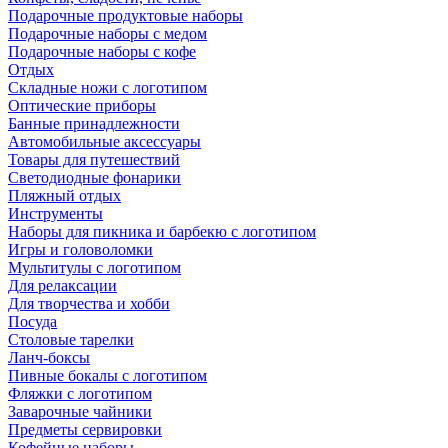
Подарочные продуктовые наборы
Подарочные наборы с медом
Подарочные наборы с кофе
Отдых
Складные ножи с логотипом
Оптические приборы
Банные принадлежности
Автомобильные аксессуары
Товары для путешествий
Светодиодные фонарики
Пляжный отдых
Инструменты
Наборы для пикника и барбекю с логотипом
Игры и головоломки
Мультитулы с логотипом
Для релаксации
Для творчества и хобби
Посуда
Столовые тарелки
Ланч-боксы
Пивные бокалы с логотипом
Фляжки с логотипом
Заварочные чайники
Предметы сервировки
Кофейные наборы