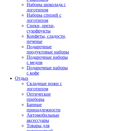
Наборы шоколада с
логотипом
Наборы специй с
логотипом
Снеки, орехи,
сухофрукты
Конфеты, сладости,
печенье
Подарочные
продуктовые наборы
Подарочные наборы
с медом
Подарочные наборы
с кофе
Отдых
Складные ножи с
логотипом
Оптические
приборы
Банные
принадлежности
Автомобильные
аксессуары
Товары для
путешествий