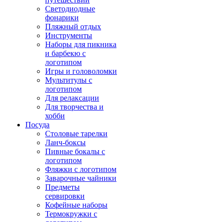
Светодиодные
фонарики
Пляжный отдых
Инструменты
Наборы для пикника
и барбекю с
логотипом
Игры и головоломки
Мультитулы с
логотипом
Для релаксации
Для творчества и
хобби
Посуда
Столовые тарелки
Ланч-боксы
Пивные бокалы с
логотипом
Фляжки с логотипом
Заварочные чайники
Предметы
сервировки
Кофейные наборы
Термокружки с