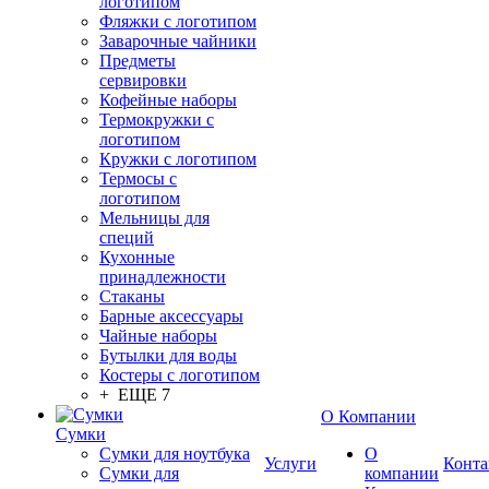
логотипом
Фляжки с логотипом
Заварочные чайники
Предметы
сервировки
Кофейные наборы
Термокружки с
логотипом
Кружки с логотипом
Термосы с
логотипом
Мельницы для
специй
Кухонные
принадлежности
Стаканы
Барные аксессуары
Чайные наборы
Бутылки для воды
Костеры с логотипом
+ ЕЩЕ 7
О Компании
Сумки
Сумки для ноутбука
О
Услуги
Конта
Сумки для
компании