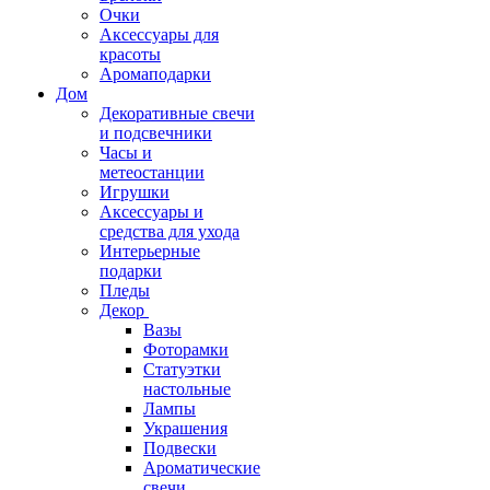
Очки
Аксессуары для
красоты
Аромаподарки
Дом
Декоративные свечи
и подсвечники
Часы и
метеостанции
Игрушки
Аксессуары и
средства для ухода
Интерьерные
подарки
Пледы
Декор
Вазы
Фоторамки
Статуэтки
настольные
Лампы
Украшения
Подвески
Ароматические
свечи