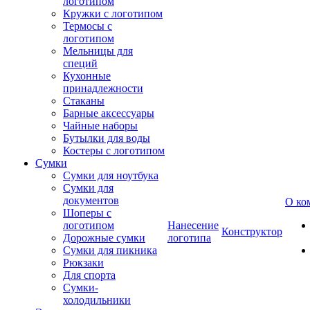
логотипом
Кружки с логотипом
Термосы с
логотипом
Мельницы для
специй
Кухонные
принадлежности
Стаканы
Барные аксессуары
Чайные наборы
Бутылки для воды
Костеры с логотипом
Сумки
Сумки для ноутбука
Сумки для
документов
О ко
Шоперы с
логотипом
Нанесение
Конструктор
Дорожные сумки
логотипа
Сумки для пикника
Рюкзаки
Для спорта
Сумки-
холодильники