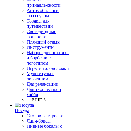
принадлежности
Автомобильные
аксессуары
Товары для
путешествий
Светодиодные
фонарики
Пляжный отдых
Инструменты
Наборы для пикника
и барбекю с
логотипом
Игры и головоломки
Мультитулы с
логотипом
Для релаксации
Для творчества и
хобби
+ ЕЩЕ 3
Посуда
Столовые тарелки
Ланч-боксы
Пивные бокалы с