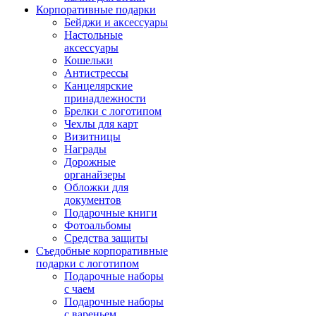
Корпоративные подарки
Бейджи и аксессуары
Настольные
аксессуары
Кошельки
Антистрессы
Канцелярские
принадлежности
Брелки с логотипом
Чехлы для карт
Визитницы
Награды
Дорожные
органайзеры
Обложки для
документов
Подарочные книги
Фотоальбомы
Средства защиты
Съедобные корпоративные
подарки с логотипом
Подарочные наборы
с чаем
Подарочные наборы
с вареньем