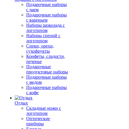
Подарочные наборы
с чаем
Подарочные наборы
с вареньем
Наборы шоколада с
логотипом
Наборы специй с
логотипом
Снеки, орехи,
сухофрукты
Конфеты, сладости,
печенье
Подарочные
продуктовые наборы
Подарочные наборы
с медом
Подарочные наборы
с кофе
Отдых
Складные ножи с
логотипом
Оптические
приборы
Банные