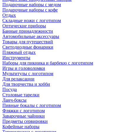
Подарочные наборы с медом
Подарочные наборы с кофе
Отдых
Складные ножи с логотипом
Оптические приборы
Банные принадлежности
Автомобильные аксессуары
Товары для путешествий
Светодиодные фонарики
Пляжный отдых
Инструменты
Наборы для пикника и барбекю с логотипом
Игры и головоломки
Мультитулы с логотипом
Для релаксации
Для творчества и хобби
Посуда
Столовые тарелки
Ланч-боксы
Пивные бокалы с логотипом
Фляжки с логотипом
Заварочные чайники
Предметы сервировки
Кофейные наборы
Термокружки с логотипом