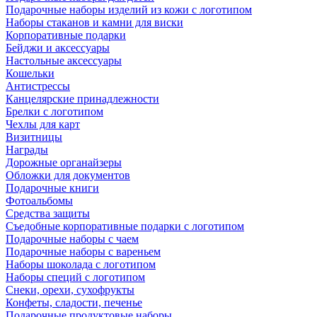
Подарочные наборы изделий из кожи с логотипом
Наборы стаканов и камни для виски
Корпоративные подарки
Бейджи и аксессуары
Настольные аксессуары
Кошельки
Антистрессы
Канцелярские принадлежности
Брелки с логотипом
Чехлы для карт
Визитницы
Награды
Дорожные органайзеры
Обложки для документов
Подарочные книги
Фотоальбомы
Средства защиты
Съедобные корпоративные подарки с логотипом
Подарочные наборы с чаем
Подарочные наборы с вареньем
Наборы шоколада с логотипом
Наборы специй с логотипом
Снеки, орехи, сухофрукты
Конфеты, сладости, печенье
Подарочные продуктовые наборы