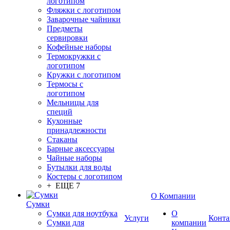
логотипом
Фляжки с логотипом
Заварочные чайники
Предметы
сервировки
Кофейные наборы
Термокружки с
логотипом
Кружки с логотипом
Термосы с
логотипом
Мельницы для
специй
Кухонные
принадлежности
Стаканы
Барные аксессуары
Чайные наборы
Бутылки для воды
Костеры с логотипом
+ ЕЩЕ 7
О Компании
Сумки
Сумки для ноутбука
О
Услуги
Конта
Сумки для
компании