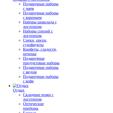
Подарочные наборы
с чаем
Подарочные наборы
с вареньем
Наборы шоколада с
логотипом
Наборы специй с
логотипом
Снеки, орехи,
сухофрукты
Конфеты, сладости,
печенье
Подарочные
продуктовые наборы
Подарочные наборы
с медом
Подарочные наборы
с кофе
Отдых
Складные ножи с
логотипом
Оптические
приборы
Банные