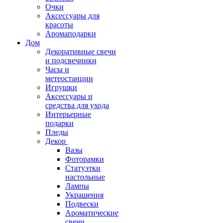
Очки
Аксессуары для
красоты
Аромаподарки
Дом
Декоративные свечи
и подсвечники
Часы и
метеостанции
Игрушки
Аксессуары и
средства для ухода
Интерьерные
подарки
Пледы
Декор
Вазы
Фоторамки
Статуэтки
настольные
Лампы
Украшения
Подвески
Ароматические
свечи