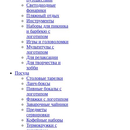
Светодиодные
фонарики
Пляжный отдых
Инструменты
Наборы для пикника
и барбекю с
логотипом
Игры и головоломки
Мультитулы с
логотипом
Для релаксации
Для творчества и
хобби
Посуда
Столовые тарелки
Ланч-боксы
Пивные бокалы с
логотипом
Фляжки с логотипом
Заварочные чайники
Предметы
сервировки
Кофейные наборы
Термокружки с