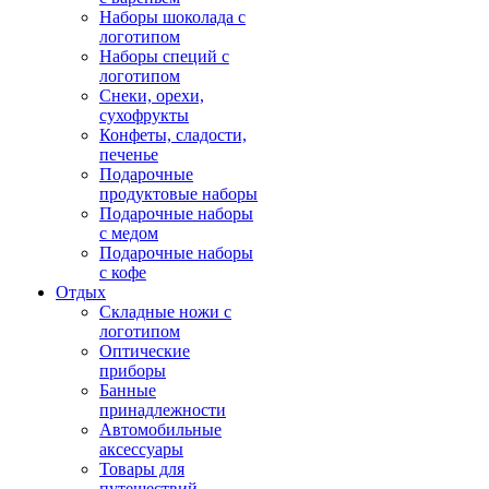
Наборы шоколада с
логотипом
Наборы специй с
логотипом
Снеки, орехи,
сухофрукты
Конфеты, сладости,
печенье
Подарочные
продуктовые наборы
Подарочные наборы
с медом
Подарочные наборы
с кофе
Отдых
Складные ножи с
логотипом
Оптические
приборы
Банные
принадлежности
Автомобильные
аксессуары
Товары для
путешествий