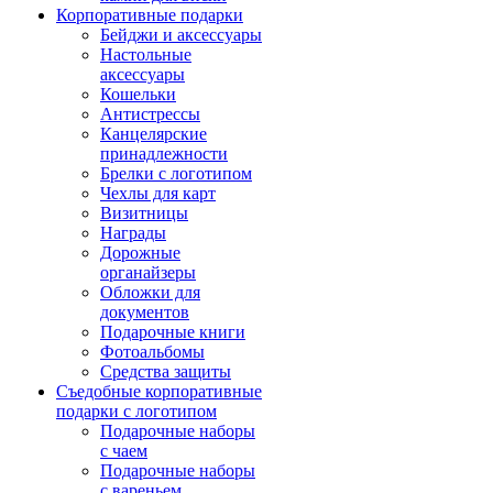
Корпоративные подарки
Бейджи и аксессуары
Настольные
аксессуары
Кошельки
Антистрессы
Канцелярские
принадлежности
Брелки с логотипом
Чехлы для карт
Визитницы
Награды
Дорожные
органайзеры
Обложки для
документов
Подарочные книги
Фотоальбомы
Средства защиты
Съедобные корпоративные
подарки с логотипом
Подарочные наборы
с чаем
Подарочные наборы
с вареньем