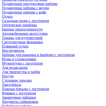
Подарочные продуктовые наборы
Подарочные наборы с медом
Подарочные наборы с кофе
Отдых
Складные ножи с логотипом
Оптические приборы
Банные принадлежности
Автомобильные аксессуары
Товары для путешествий
Светодиодные фонарики
Пляжный отдых
Инструменты
Наборы для пикника и барбекю с логотипом
Игры и головоломки
Мультитулы с логотипом
Для релаксации
Для творчества и хобби
Посуда
Столовые тарелки
Ланч-боксы
Пивные бокалы с логотипом
Фляжки с логотипом
Заварочные чайники
Предметы сервировки
Кофейные наборы