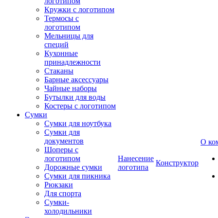
логотипом
Кружки с логотипом
Термосы с
логотипом
Мельницы для
специй
Кухонные
принадлежности
Стаканы
Барные аксессуары
Чайные наборы
Бутылки для воды
Костеры с логотипом
Сумки
Сумки для ноутбука
Сумки для
документов
О ко
Шоперы с
логотипом
Нанесение
Конструктор
Дорожные сумки
логотипа
Сумки для пикника
Рюкзаки
Для спорта
Сумки-
холодильники