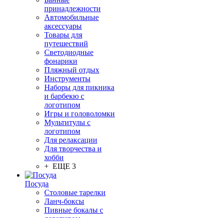
принадлежности
Автомобильные
аксессуары
Товары для
путешествий
Светодиодные
фонарики
Пляжный отдых
Инструменты
Наборы для пикника
и барбекю с
логотипом
Игры и головоломки
Мультитулы с
логотипом
Для релаксации
Для творчества и
хобби
+ ЕЩЕ 3
Посуда
Столовые тарелки
Ланч-боксы
Пивные бокалы с