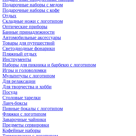
Подарочные наборы с медом
Подарочные наборы с кофе
Отдых
Складные ножи с логотипом
Оптические приборы
Банные принадлежности
Автомобильные аксессуары
Товары для путешествий
Светодиодные фонарики
Пляжный отдых
Инструменты
Наборы для пикника и барбекю с логотипом
Игры и головоломки
Мультитулы с логотипом
Для релаксации
Для творчества и хобби
Посуда
Столовые тарелки
Ланч-боксы
Пивные бокалы с логотипом
Фляжки с логотипом
Заварочные чайники
Предметы сервировки
Кофейные наборы
Термокружки с логотипом