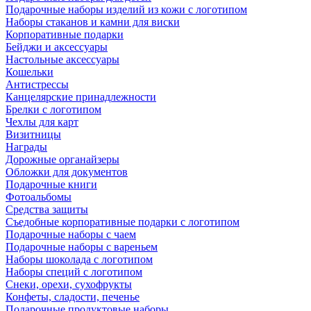
Подарочные наборы изделий из кожи с логотипом
Наборы стаканов и камни для виски
Корпоративные подарки
Бейджи и аксессуары
Настольные аксессуары
Кошельки
Антистрессы
Канцелярские принадлежности
Брелки с логотипом
Чехлы для карт
Визитницы
Награды
Дорожные органайзеры
Обложки для документов
Подарочные книги
Фотоальбомы
Средства защиты
Съедобные корпоративные подарки с логотипом
Подарочные наборы с чаем
Подарочные наборы с вареньем
Наборы шоколада с логотипом
Наборы специй с логотипом
Снеки, орехи, сухофрукты
Конфеты, сладости, печенье
Подарочные продуктовые наборы