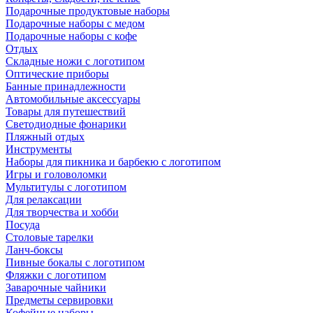
Подарочные продуктовые наборы
Подарочные наборы с медом
Подарочные наборы с кофе
Отдых
Складные ножи с логотипом
Оптические приборы
Банные принадлежности
Автомобильные аксессуары
Товары для путешествий
Светодиодные фонарики
Пляжный отдых
Инструменты
Наборы для пикника и барбекю с логотипом
Игры и головоломки
Мультитулы с логотипом
Для релаксации
Для творчества и хобби
Посуда
Столовые тарелки
Ланч-боксы
Пивные бокалы с логотипом
Фляжки с логотипом
Заварочные чайники
Предметы сервировки
Кофейные наборы