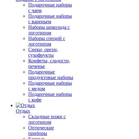
Подарочные наборы
с чаем
Подарочные наборы
с вареньем
Наборы шоколада с
логотипом
Наборы специй с
логотипом
Снеки, орехи,
сухофрукты
Конфеты, сладости,
печенье
Подарочные
продуктовые наборы
Подарочные наборы
с медом
Подарочные наборы
с кофе
Отдых
Складные ножи с
логотипом
Оптические
приборы
Банные