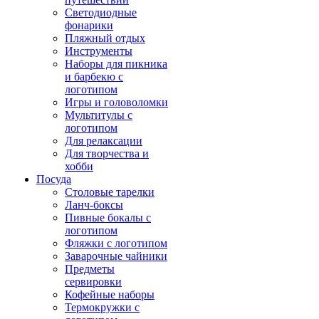
Светодиодные
фонарики
Пляжный отдых
Инструменты
Наборы для пикника
и барбекю с
логотипом
Игры и головоломки
Мультитулы с
логотипом
Для релаксации
Для творчества и
хобби
Посуда
Столовые тарелки
Ланч-боксы
Пивные бокалы с
логотипом
Фляжки с логотипом
Заварочные чайники
Предметы
сервировки
Кофейные наборы
Термокружки с