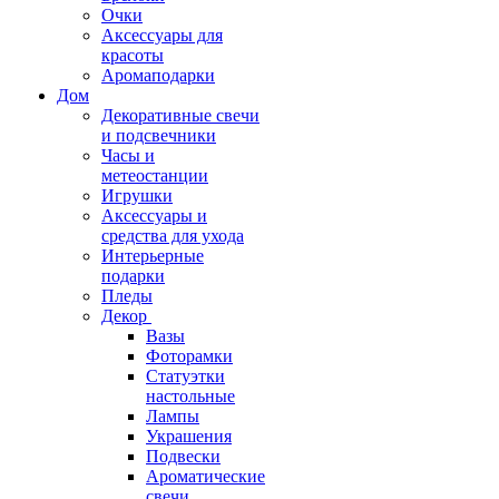
Очки
Аксессуары для
красоты
Аромаподарки
Дом
Декоративные свечи
и подсвечники
Часы и
метеостанции
Игрушки
Аксессуары и
средства для ухода
Интерьерные
подарки
Пледы
Декор
Вазы
Фоторамки
Статуэтки
настольные
Лампы
Украшения
Подвески
Ароматические
свечи