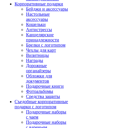
Корпоративные подарки
Бейджи и аксессуары
Настольные
аксессуары
Кошельки
Антистрессы
Канцелярские
принадлежности
Брелки с логотипом
Чехлы для карт
Визитницы
Награды
Дорожные
органайзеры
Обложки для
документов
Подарочные книги
Фотоальбомы
Средства защиты
Съедобные корпоративные
подарки с логотипом
Подарочные наборы
с чаем
Подарочные наборы
с вареньем