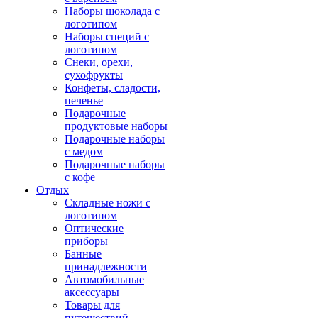
Наборы шоколада с
логотипом
Наборы специй с
логотипом
Снеки, орехи,
сухофрукты
Конфеты, сладости,
печенье
Подарочные
продуктовые наборы
Подарочные наборы
с медом
Подарочные наборы
с кофе
Отдых
Складные ножи с
логотипом
Оптические
приборы
Банные
принадлежности
Автомобильные
аксессуары
Товары для
путешествий