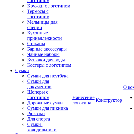
логотипом
Кружки с логотипом
Термосы с
логотипом
Мельницы для
специй
Кухонные
принадлежности
Стаканы
Барные аксессуары
Чайные наборы
Бутылки для воды
Костеры с логотипом
Сумки
Сумки для ноутбука
Сумки для
документов
О ко
Шоперы с
логотипом
Нанесение
Конструктор
Дорожные сумки
логотипа
Сумки для пикника
Рюкзаки
Для спорта
Сумки-
холодильники