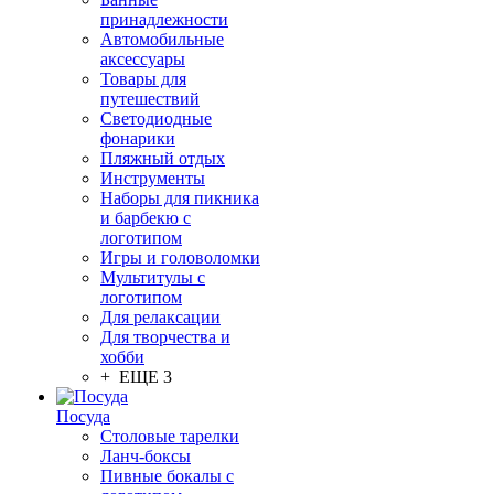
принадлежности
Автомобильные
аксессуары
Товары для
путешествий
Светодиодные
фонарики
Пляжный отдых
Инструменты
Наборы для пикника
и барбекю с
логотипом
Игры и головоломки
Мультитулы с
логотипом
Для релаксации
Для творчества и
хобби
+ ЕЩЕ 3
Посуда
Столовые тарелки
Ланч-боксы
Пивные бокалы с