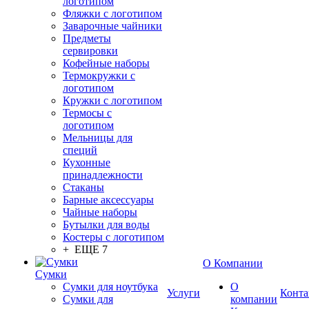
логотипом
Фляжки с логотипом
Заварочные чайники
Предметы
сервировки
Кофейные наборы
Термокружки с
логотипом
Кружки с логотипом
Термосы с
логотипом
Мельницы для
специй
Кухонные
принадлежности
Стаканы
Барные аксессуары
Чайные наборы
Бутылки для воды
Костеры с логотипом
+ ЕЩЕ 7
О Компании
Сумки
Сумки для ноутбука
О
Услуги
Конта
Сумки для
компании