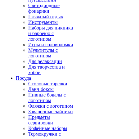
Светодиодные
фонарики
Пляжный отдых
Инструменты
Наборы для пикника
и барбекю с
логотипом
Игры и головоломки
Мультитулы с
логотипом
Для релаксации
Для творчества и
хобби
Посуда
Столовые тарелки
Ланч-боксы
Пивные бокалы с
логотипом
Фляжки с логотипом
Заварочные чайники
Предметы
сервировки
Кофейные наборы
Термокружки с