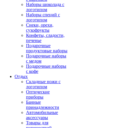
Наборы шоколада с
логотипом
Наборы специй с
логотипом
Снеки, орехи,
сухофрукты
Конфеты, сладости,
печенье
Подарочные
продуктовые наборы
Подарочные наборы
с медом
Подарочные наборы
с кофе
Отдых
Складные ножи с
логотипом
Оптические
приборы
Банные
принадлежности
Автомобильные
аксессуары
Товары для
путешествий