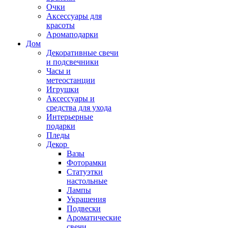
Очки
Аксессуары для
красоты
Аромаподарки
Дом
Декоративные свечи
и подсвечники
Часы и
метеостанции
Игрушки
Аксессуары и
средства для ухода
Интерьерные
подарки
Пледы
Декор
Вазы
Фоторамки
Статуэтки
настольные
Лампы
Украшения
Подвески
Ароматические
свечи