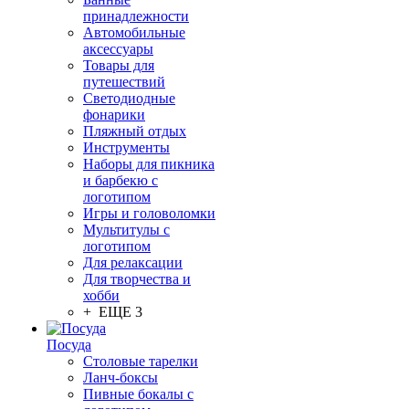
принадлежности
Автомобильные
аксессуары
Товары для
путешествий
Светодиодные
фонарики
Пляжный отдых
Инструменты
Наборы для пикника
и барбекю с
логотипом
Игры и головоломки
Мультитулы с
логотипом
Для релаксации
Для творчества и
хобби
+ ЕЩЕ 3
Посуда
Столовые тарелки
Ланч-боксы
Пивные бокалы с