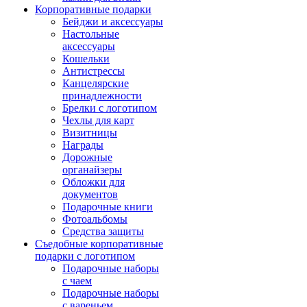
Корпоративные подарки
Бейджи и аксессуары
Настольные
аксессуары
Кошельки
Антистрессы
Канцелярские
принадлежности
Брелки с логотипом
Чехлы для карт
Визитницы
Награды
Дорожные
органайзеры
Обложки для
документов
Подарочные книги
Фотоальбомы
Средства защиты
Съедобные корпоративные
подарки с логотипом
Подарочные наборы
с чаем
Подарочные наборы
с вареньем