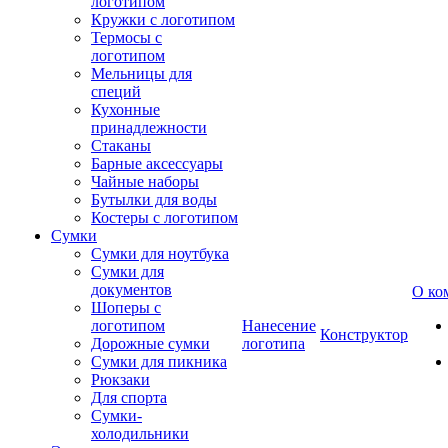
логотипом
Кружки с логотипом
Термосы с
логотипом
Мельницы для
специй
Кухонные
принадлежности
Стаканы
Барные аксессуары
Чайные наборы
Бутылки для воды
Костеры с логотипом
Сумки
Сумки для ноутбука
Сумки для
документов
О ко
Шоперы с
логотипом
Нанесение
Конструктор
Дорожные сумки
логотипа
Сумки для пикника
Рюкзаки
Для спорта
Сумки-
холодильники