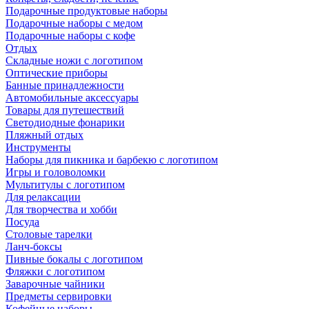
Подарочные продуктовые наборы
Подарочные наборы с медом
Подарочные наборы с кофе
Отдых
Складные ножи с логотипом
Оптические приборы
Банные принадлежности
Автомобильные аксессуары
Товары для путешествий
Светодиодные фонарики
Пляжный отдых
Инструменты
Наборы для пикника и барбекю с логотипом
Игры и головоломки
Мультитулы с логотипом
Для релаксации
Для творчества и хобби
Посуда
Столовые тарелки
Ланч-боксы
Пивные бокалы с логотипом
Фляжки с логотипом
Заварочные чайники
Предметы сервировки
Кофейные наборы