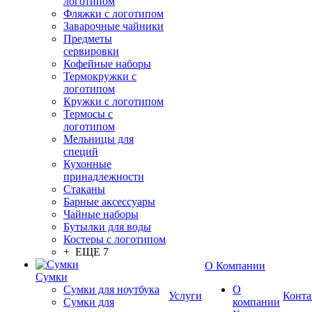
логотипом
Фляжки с логотипом
Заварочные чайники
Предметы
сервировки
Кофейные наборы
Термокружки с
логотипом
Кружки с логотипом
Термосы с
логотипом
Мельницы для
специй
Кухонные
принадлежности
Стаканы
Барные аксессуары
Чайные наборы
Бутылки для воды
Костеры с логотипом
+ ЕЩЕ 7
О Компании
Сумки
Сумки для ноутбука
О
Услуги
Конта
Сумки для
компании