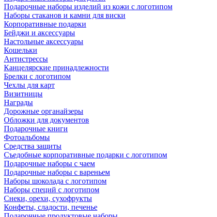
Подарочные наборы изделий из кожи с логотипом
Наборы стаканов и камни для виски
Корпоративные подарки
Бейджи и аксессуары
Настольные аксессуары
Кошельки
Антистрессы
Канцелярские принадлежности
Брелки с логотипом
Чехлы для карт
Визитницы
Награды
Дорожные органайзеры
Обложки для документов
Подарочные книги
Фотоальбомы
Средства защиты
Съедобные корпоративные подарки с логотипом
Подарочные наборы с чаем
Подарочные наборы с вареньем
Наборы шоколада с логотипом
Наборы специй с логотипом
Снеки, орехи, сухофрукты
Конфеты, сладости, печенье
Подарочные продуктовые наборы