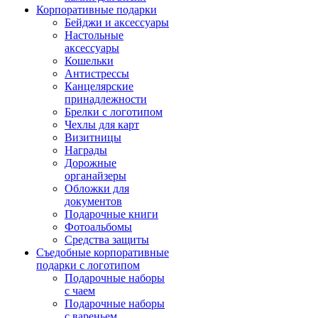
Корпоративные подарки
Бейджи и аксессуары
Настольные
аксессуары
Кошельки
Антистрессы
Канцелярские
принадлежности
Брелки с логотипом
Чехлы для карт
Визитницы
Награды
Дорожные
органайзеры
Обложки для
документов
Подарочные книги
Фотоальбомы
Средства защиты
Съедобные корпоративные
подарки с логотипом
Подарочные наборы
с чаем
Подарочные наборы
с вареньем