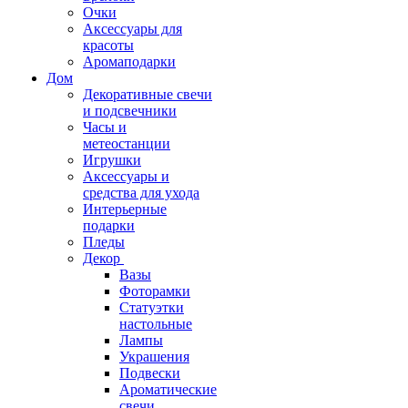
Очки
Аксессуары для
красоты
Аромаподарки
Дом
Декоративные свечи
и подсвечники
Часы и
метеостанции
Игрушки
Аксессуары и
средства для ухода
Интерьерные
подарки
Пледы
Декор
Вазы
Фоторамки
Статуэтки
настольные
Лампы
Украшения
Подвески
Ароматические
свечи