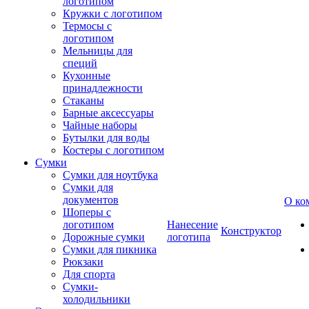
логотипом
Кружки с логотипом
Термосы с
логотипом
Мельницы для
специй
Кухонные
принадлежности
Стаканы
Барные аксессуары
Чайные наборы
Бутылки для воды
Костеры с логотипом
Сумки
Сумки для ноутбука
Сумки для
документов
О ко
Шоперы с
логотипом
Нанесение
Конструктор
Дорожные сумки
логотипа
Сумки для пикника
Рюкзаки
Для спорта
Сумки-
холодильники