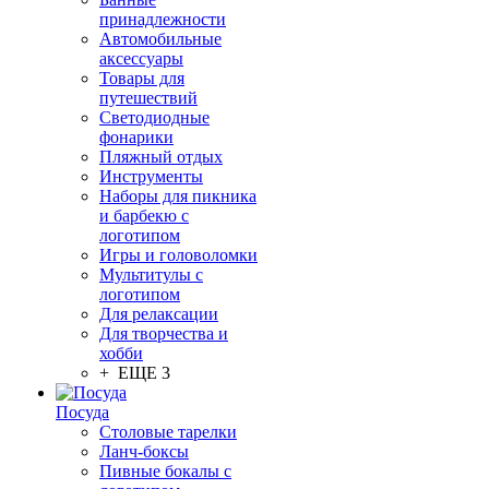
принадлежности
Автомобильные
аксессуары
Товары для
путешествий
Светодиодные
фонарики
Пляжный отдых
Инструменты
Наборы для пикника
и барбекю с
логотипом
Игры и головоломки
Мультитулы с
логотипом
Для релаксации
Для творчества и
хобби
+ ЕЩЕ 3
Посуда
Столовые тарелки
Ланч-боксы
Пивные бокалы с