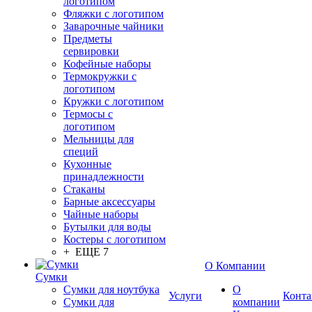
логотипом
Фляжки с логотипом
Заварочные чайники
Предметы
сервировки
Кофейные наборы
Термокружки с
логотипом
Кружки с логотипом
Термосы с
логотипом
Мельницы для
специй
Кухонные
принадлежности
Стаканы
Барные аксессуары
Чайные наборы
Бутылки для воды
Костеры с логотипом
+ ЕЩЕ 7
О Компании
Сумки
Сумки для ноутбука
О
Услуги
Конта
Сумки для
компании