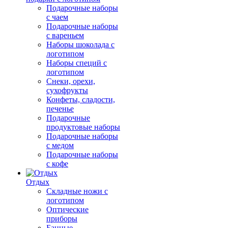
Подарочные наборы
с чаем
Подарочные наборы
с вареньем
Наборы шоколада с
логотипом
Наборы специй с
логотипом
Снеки, орехи,
сухофрукты
Конфеты, сладости,
печенье
Подарочные
продуктовые наборы
Подарочные наборы
с медом
Подарочные наборы
с кофе
Отдых
Складные ножи с
логотипом
Оптические
приборы
Банные