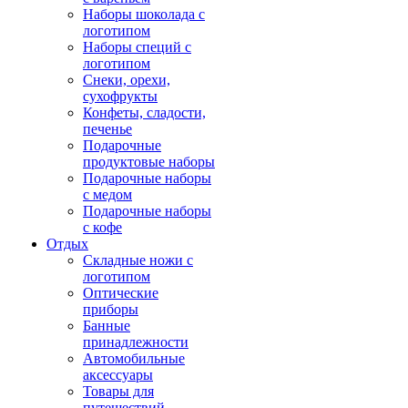
Наборы шоколада с
логотипом
Наборы специй с
логотипом
Снеки, орехи,
сухофрукты
Конфеты, сладости,
печенье
Подарочные
продуктовые наборы
Подарочные наборы
с медом
Подарочные наборы
с кофе
Отдых
Складные ножи с
логотипом
Оптические
приборы
Банные
принадлежности
Автомобильные
аксессуары
Товары для
путешествий