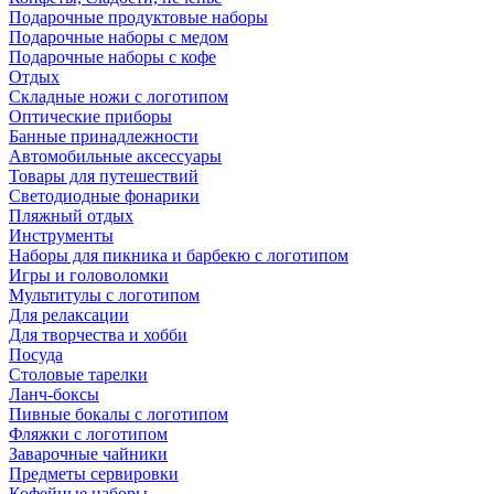
Подарочные продуктовые наборы
Подарочные наборы с медом
Подарочные наборы с кофе
Отдых
Складные ножи с логотипом
Оптические приборы
Банные принадлежности
Автомобильные аксессуары
Товары для путешествий
Светодиодные фонарики
Пляжный отдых
Инструменты
Наборы для пикника и барбекю с логотипом
Игры и головоломки
Мультитулы с логотипом
Для релаксации
Для творчества и хобби
Посуда
Столовые тарелки
Ланч-боксы
Пивные бокалы с логотипом
Фляжки с логотипом
Заварочные чайники
Предметы сервировки
Кофейные наборы