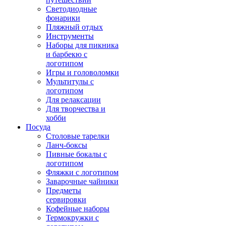
Светодиодные
фонарики
Пляжный отдых
Инструменты
Наборы для пикника
и барбекю с
логотипом
Игры и головоломки
Мультитулы с
логотипом
Для релаксации
Для творчества и
хобби
Посуда
Столовые тарелки
Ланч-боксы
Пивные бокалы с
логотипом
Фляжки с логотипом
Заварочные чайники
Предметы
сервировки
Кофейные наборы
Термокружки с