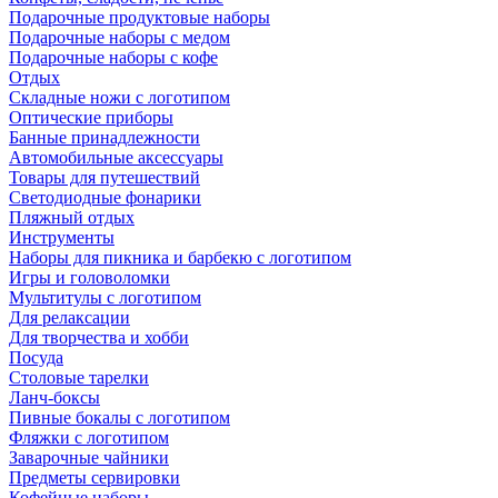
Подарочные продуктовые наборы
Подарочные наборы с медом
Подарочные наборы с кофе
Отдых
Складные ножи с логотипом
Оптические приборы
Банные принадлежности
Автомобильные аксессуары
Товары для путешествий
Светодиодные фонарики
Пляжный отдых
Инструменты
Наборы для пикника и барбекю с логотипом
Игры и головоломки
Мультитулы с логотипом
Для релаксации
Для творчества и хобби
Посуда
Столовые тарелки
Ланч-боксы
Пивные бокалы с логотипом
Фляжки с логотипом
Заварочные чайники
Предметы сервировки
Кофейные наборы