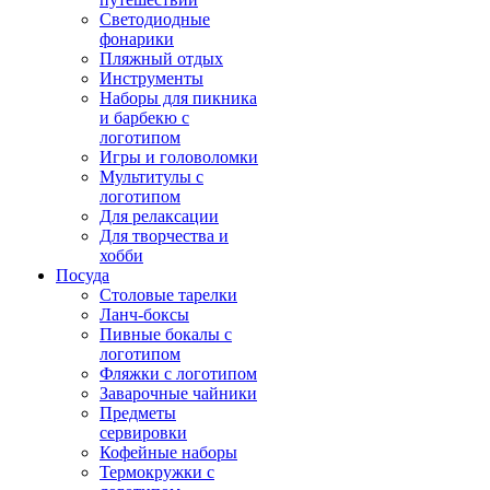
Светодиодные
фонарики
Пляжный отдых
Инструменты
Наборы для пикника
и барбекю с
логотипом
Игры и головоломки
Мультитулы с
логотипом
Для релаксации
Для творчества и
хобби
Посуда
Столовые тарелки
Ланч-боксы
Пивные бокалы с
логотипом
Фляжки с логотипом
Заварочные чайники
Предметы
сервировки
Кофейные наборы
Термокружки с