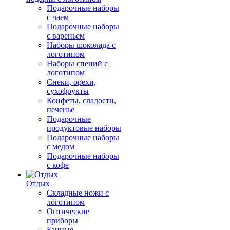
Подарочные наборы
с чаем
Подарочные наборы
с вареньем
Наборы шоколада с
логотипом
Наборы специй с
логотипом
Снеки, орехи,
сухофрукты
Конфеты, сладости,
печенье
Подарочные
продуктовые наборы
Подарочные наборы
с медом
Подарочные наборы
с кофе
Отдых
Складные ножи с
логотипом
Оптические
приборы
Банные