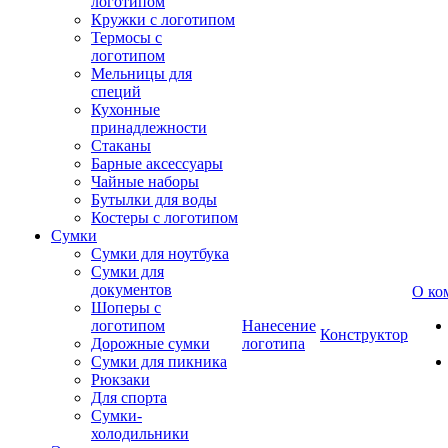
логотипом
Кружки с логотипом
Термосы с
логотипом
Мельницы для
специй
Кухонные
принадлежности
Стаканы
Барные аксессуары
Чайные наборы
Бутылки для воды
Костеры с логотипом
Сумки
Сумки для ноутбука
Сумки для
документов
О ко
Шоперы с
логотипом
Нанесение
Конструктор
Дорожные сумки
логотипа
Сумки для пикника
Рюкзаки
Для спорта
Сумки-
холодильники