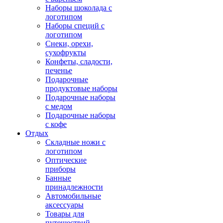
Наборы шоколада с
логотипом
Наборы специй с
логотипом
Снеки, орехи,
сухофрукты
Конфеты, сладости,
печенье
Подарочные
продуктовые наборы
Подарочные наборы
с медом
Подарочные наборы
с кофе
Отдых
Складные ножи с
логотипом
Оптические
приборы
Банные
принадлежности
Автомобильные
аксессуары
Товары для
путешествий