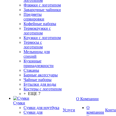
логотипом
Фляжки с логотипом
Заварочные чайники
Предметы
сервировки
Кофейные наборы
Термокружки с
логотипом
Кружки с логотипом
Термосы с
логотипом
Мельницы для
специй
Кухонные
принадлежности
Стаканы
Барные аксессуары
Чайные наборы
Бутылки для воды
Костеры с логотипом
+ ЕЩЕ 7
О Компании
Сумки
Сумки для ноутбука
О
Услуги
Конта
Сумки для
компании