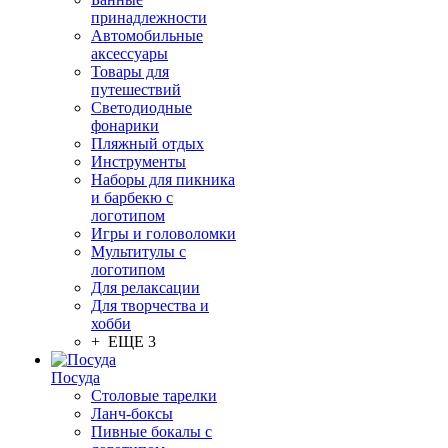
принадлежности
Автомобильные
аксессуары
Товары для
путешествий
Светодиодные
фонарики
Пляжный отдых
Инструменты
Наборы для пикника
и барбекю с
логотипом
Игры и головоломки
Мультитулы с
логотипом
Для релаксации
Для творчества и
хобби
+ ЕЩЕ 3
Посуда
Столовые тарелки
Ланч-боксы
Пивные бокалы с