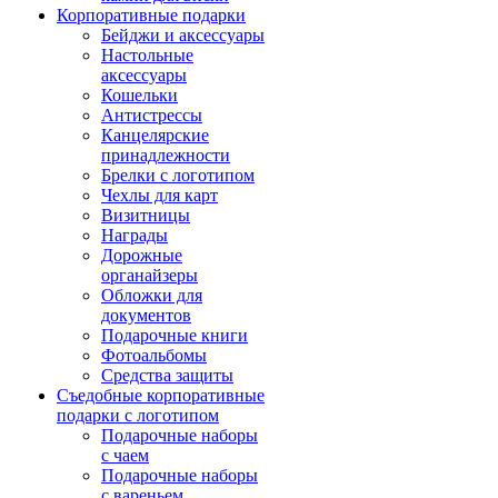
Корпоративные подарки
Бейджи и аксессуары
Настольные
аксессуары
Кошельки
Антистрессы
Канцелярские
принадлежности
Брелки с логотипом
Чехлы для карт
Визитницы
Награды
Дорожные
органайзеры
Обложки для
документов
Подарочные книги
Фотоальбомы
Средства защиты
Съедобные корпоративные
подарки с логотипом
Подарочные наборы
с чаем
Подарочные наборы
с вареньем