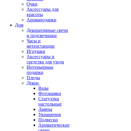
Очки
Аксессуары для
красоты
Аромаподарки
Дом
Декоративные свечи
и подсвечники
Часы и
метеостанции
Игрушки
Аксессуары и
средства для ухода
Интерьерные
подарки
Пледы
Декор
Вазы
Фоторамки
Статуэтки
настольные
Лампы
Украшения
Подвески
Ароматические
свечи