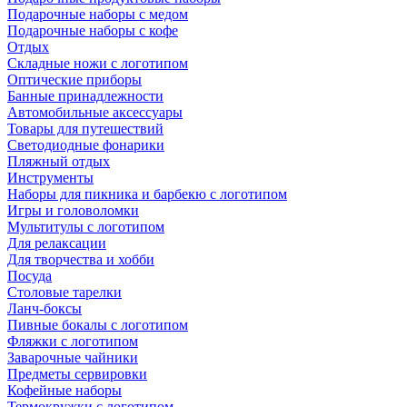
Подарочные наборы с медом
Подарочные наборы с кофе
Отдых
Складные ножи с логотипом
Оптические приборы
Банные принадлежности
Автомобильные аксессуары
Товары для путешествий
Светодиодные фонарики
Пляжный отдых
Инструменты
Наборы для пикника и барбекю с логотипом
Игры и головоломки
Мультитулы с логотипом
Для релаксации
Для творчества и хобби
Посуда
Столовые тарелки
Ланч-боксы
Пивные бокалы с логотипом
Фляжки с логотипом
Заварочные чайники
Предметы сервировки
Кофейные наборы
Термокружки с логотипом