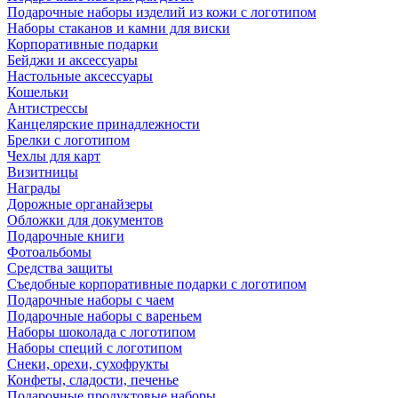
Подарочные наборы изделий из кожи с логотипом
Наборы стаканов и камни для виски
Корпоративные подарки
Бейджи и аксессуары
Настольные аксессуары
Кошельки
Антистрессы
Канцелярские принадлежности
Брелки с логотипом
Чехлы для карт
Визитницы
Награды
Дорожные органайзеры
Обложки для документов
Подарочные книги
Фотоальбомы
Средства защиты
Съедобные корпоративные подарки с логотипом
Подарочные наборы с чаем
Подарочные наборы с вареньем
Наборы шоколада с логотипом
Наборы специй с логотипом
Снеки, орехи, сухофрукты
Конфеты, сладости, печенье
Подарочные продуктовые наборы