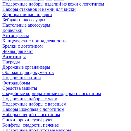
Подарочные наборы изделий из кожи с логотипом
Наборы стаканов и камни для виски
Корпоративные подарки
Бейджи и аксессуары
Настольные аксессуары
Кошельки
Антистрессы
Канцелярские принадлежности
Брелки с логотипом
Чехлы для карт
Визитницы
Награды
Дорожные органайзеры
Обложки для документов
Подарочные книги
Фотоальбомы
Средства защиты
Съедобные корпоративные подарки с логотипом
Подарочные наборы с чаем
Подарочные наборы с вареньем
Наборы шоколада с логотипом
Наборы специй с логотипом
Снеки, орехи, сухофрукты
Конфеты, сладости, печенье
Подарочные продуктовые наборы