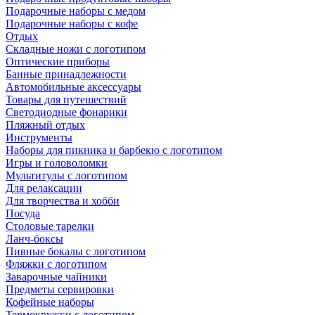
Подарочные наборы с медом
Подарочные наборы с кофе
Отдых
Складные ножи с логотипом
Оптические приборы
Банные принадлежности
Автомобильные аксессуары
Товары для путешествий
Светодиодные фонарики
Пляжный отдых
Инструменты
Наборы для пикника и барбекю с логотипом
Игры и головоломки
Мультитулы с логотипом
Для релаксации
Для творчества и хобби
Посуда
Столовые тарелки
Ланч-боксы
Пивные бокалы с логотипом
Фляжки с логотипом
Заварочные чайники
Предметы сервировки
Кофейные наборы
Термокружки с логотипом