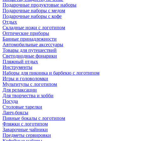
Подарочные продуктовые наборы
Подарочные наборы с медом
Подарочные наборы с кофе
Отдых
Складные ножи с логотипом
Оптические приборы
Банные принадлежности
Автомобильные аксессуары
Товары для путешествий
Светодиодные фонарики
Пляжный отдых
Инструменты
Наборы для пикника и барбекю с логотипом
Игры и головоломки
Мультитулы с логотипом
Для релаксации
Для творчества и хобби
Посуда
Столовые тарелки
Ланч-боксы
Пивные бокалы с логотипом
Фляжки с логотипом
Заварочные чайники
Предметы сервировки
Кофейные наборы