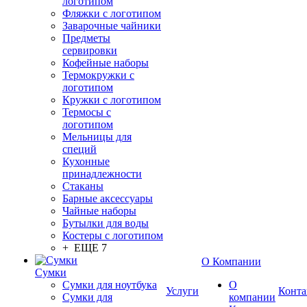
логотипом
Фляжки с логотипом
Заварочные чайники
Предметы
сервировки
Кофейные наборы
Термокружки с
логотипом
Кружки с логотипом
Термосы с
логотипом
Мельницы для
специй
Кухонные
принадлежности
Стаканы
Барные аксессуары
Чайные наборы
Бутылки для воды
Костеры с логотипом
+ ЕЩЕ 7
О Компании
Сумки
Сумки для ноутбука
О
Услуги
Конта
Сумки для
компании