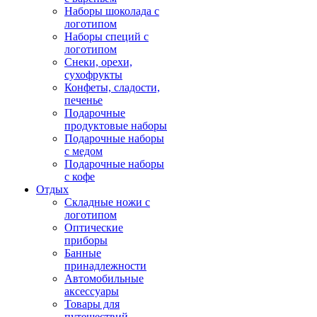
Наборы шоколада с
логотипом
Наборы специй с
логотипом
Снеки, орехи,
сухофрукты
Конфеты, сладости,
печенье
Подарочные
продуктовые наборы
Подарочные наборы
с медом
Подарочные наборы
с кофе
Отдых
Складные ножи с
логотипом
Оптические
приборы
Банные
принадлежности
Автомобильные
аксессуары
Товары для
путешествий