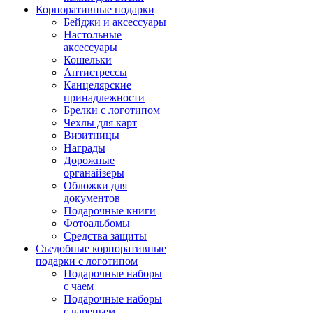
Корпоративные подарки
Бейджи и аксессуары
Настольные
аксессуары
Кошельки
Антистрессы
Канцелярские
принадлежности
Брелки с логотипом
Чехлы для карт
Визитницы
Награды
Дорожные
органайзеры
Обложки для
документов
Подарочные книги
Фотоальбомы
Средства защиты
Съедобные корпоративные
подарки с логотипом
Подарочные наборы
с чаем
Подарочные наборы
с вареньем