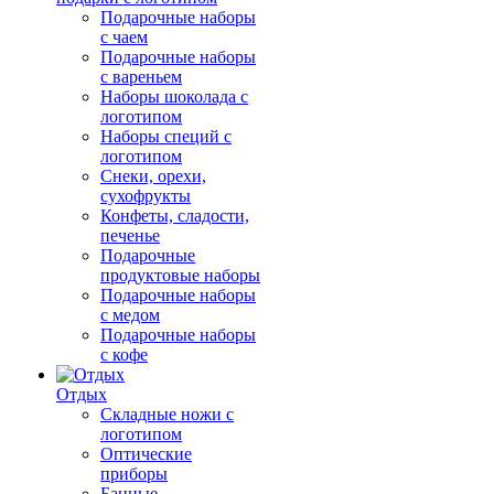
Подарочные наборы
с чаем
Подарочные наборы
с вареньем
Наборы шоколада с
логотипом
Наборы специй с
логотипом
Снеки, орехи,
сухофрукты
Конфеты, сладости,
печенье
Подарочные
продуктовые наборы
Подарочные наборы
с медом
Подарочные наборы
с кофе
Отдых
Складные ножи с
логотипом
Оптические
приборы
Банные