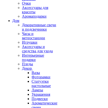
Очки
Аксессуары для
красоты
Аромаподарки
Дом
Декоративные свечи
и подсвечники
Часы и
метеостанции
Игрушки
Аксессуары и
средства для ухода
Интерьерные
подарки
Пледы
Декор
Вазы
Фоторамки
Статуэтки
настольные
Лампы
Украшения
Подвески
Ароматические
свечи