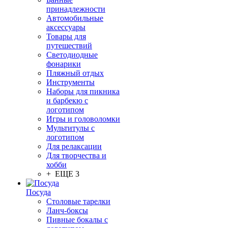
принадлежности
Автомобильные
аксессуары
Товары для
путешествий
Светодиодные
фонарики
Пляжный отдых
Инструменты
Наборы для пикника
и барбекю с
логотипом
Игры и головоломки
Мультитулы с
логотипом
Для релаксации
Для творчества и
хобби
+ ЕЩЕ 3
Посуда
Столовые тарелки
Ланч-боксы
Пивные бокалы с