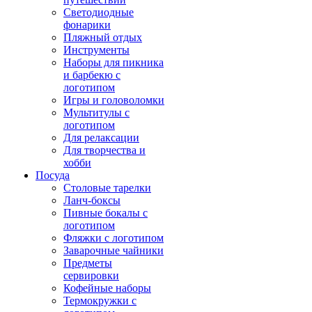
Светодиодные
фонарики
Пляжный отдых
Инструменты
Наборы для пикника
и барбекю с
логотипом
Игры и головоломки
Мультитулы с
логотипом
Для релаксации
Для творчества и
хобби
Посуда
Столовые тарелки
Ланч-боксы
Пивные бокалы с
логотипом
Фляжки с логотипом
Заварочные чайники
Предметы
сервировки
Кофейные наборы
Термокружки с