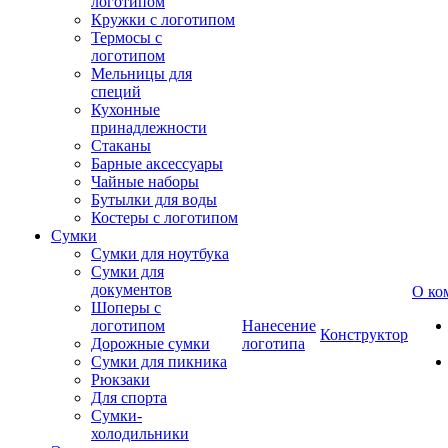
логотипом
Кружки с логотипом
Термосы с
логотипом
Мельницы для
специй
Кухонные
принадлежности
Стаканы
Барные аксессуары
Чайные наборы
Бутылки для воды
Костеры с логотипом
Сумки
Сумки для ноутбука
Сумки для
документов
О ко
Шоперы с
логотипом
Нанесение
Конструктор
Дорожные сумки
логотипа
Сумки для пикника
Рюкзаки
Для спорта
Сумки-
холодильники