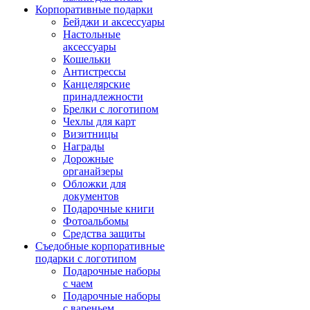
Корпоративные подарки
Бейджи и аксессуары
Настольные
аксессуары
Кошельки
Антистрессы
Канцелярские
принадлежности
Брелки с логотипом
Чехлы для карт
Визитницы
Награды
Дорожные
органайзеры
Обложки для
документов
Подарочные книги
Фотоальбомы
Средства защиты
Съедобные корпоративные
подарки с логотипом
Подарочные наборы
с чаем
Подарочные наборы
с вареньем