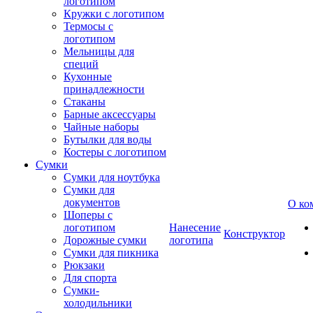
логотипом
Кружки с логотипом
Термосы с
логотипом
Мельницы для
специй
Кухонные
принадлежности
Стаканы
Барные аксессуары
Чайные наборы
Бутылки для воды
Костеры с логотипом
Сумки
Сумки для ноутбука
Сумки для
документов
О ко
Шоперы с
логотипом
Нанесение
Конструктор
Дорожные сумки
логотипа
Сумки для пикника
Рюкзаки
Для спорта
Сумки-
холодильники