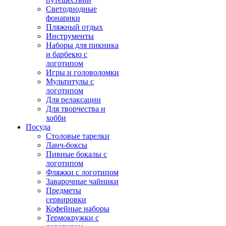
Светодиодные
фонарики
Пляжный отдых
Инструменты
Наборы для пикника
и барбекю с
логотипом
Игры и головоломки
Мультитулы с
логотипом
Для релаксации
Для творчества и
хобби
Посуда
Столовые тарелки
Ланч-боксы
Пивные бокалы с
логотипом
Фляжки с логотипом
Заварочные чайники
Предметы
сервировки
Кофейные наборы
Термокружки с