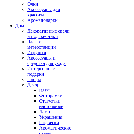
Очки
Аксессуары для
красоты
Аромаподарки
Дом
Декоративные свечи
и подсвечники
Часы и
метеостанции
Игрушки
Аксессуары и
средства для ухода
Интерьерные
подарки
Пледы
Декор
Вазы
Фоторамки
Статуэтки
настольные
Лампы
Украшения
Подвески
Ароматические
свечи