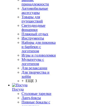
принадлежности
Автомобильные
аксессуары
Товары для
путешествий
Светодиодные
фонарики
Пляжный отдых
Инструменты
Наборы для пикника
и барбекю с
логотипом
Игры и головоломки
Мультитулы с
логотипом
Для релаксации
Для творчества и
хобби
+ ЕЩЕ 3
Посуда
Столовые тарелки
Ланч-боксы
Пивные бокалы с