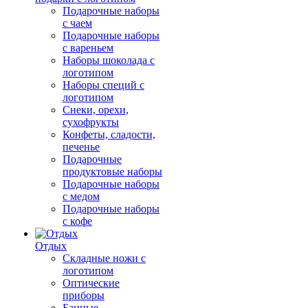
Подарочные наборы
с чаем
Подарочные наборы
с вареньем
Наборы шоколада с
логотипом
Наборы специй с
логотипом
Снеки, орехи,
сухофрукты
Конфеты, сладости,
печенье
Подарочные
продуктовые наборы
Подарочные наборы
с медом
Подарочные наборы
с кофе
Отдых
Складные ножи с
логотипом
Оптические
приборы
Банные