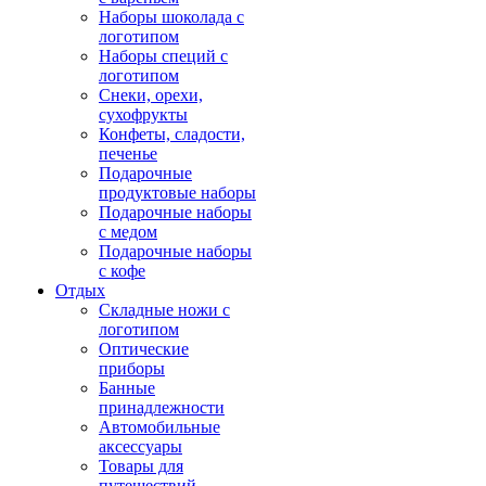
Наборы шоколада с
логотипом
Наборы специй с
логотипом
Снеки, орехи,
сухофрукты
Конфеты, сладости,
печенье
Подарочные
продуктовые наборы
Подарочные наборы
с медом
Подарочные наборы
с кофе
Отдых
Складные ножи с
логотипом
Оптические
приборы
Банные
принадлежности
Автомобильные
аксессуары
Товары для
путешествий