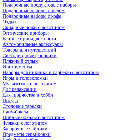
Подарочные продуктовые наборы
Подарочные наборы с медом
Подарочные наборы с кофе
Отдых
Складные ножи с логотипом
Оптические приборы
Банные принадлежности
Автомобильные аксессуары
Товары для путешествий
Светодиодные фонарики
Пляжный отдых
Инструменты
Наборы для пикника и барбекю с логотипом
Игры и головоломки
Мультитулы с логотипом
Для релаксации
Для творчества и хобби
Посуда
Столовые тарелки
Ланч-боксы
Пивные бокалы с логотипом
Фляжки с логотипом
Заварочные чайники
Предметы сервировки
Кофейные наборы