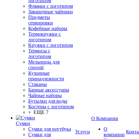
логотипом
Фляжки с логотипом
Заварочные чайники
Предметы
сервировки
Кофейные наборы
Термокружки с
логотипом
Кружки с логотипом
Термосы с
логотипом
Мельницы для
специй
Кухонные
принадлежности
Стаканы
Барные аксессуары
Чайные наборы
Бутылки для воды
Костеры с логотипом
+ ЕЩЕ 7
О Компании
Сумки
Сумки для ноутбука
О
Услуги
Конта
Сумки для
компании